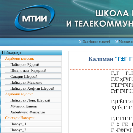
Дар бораи мактаб
Маводҳои
Пайкараҳо
Калимаи
"Г±Г Г
Адибони классик
Пайкараи Рӯдакӣ
Шоҳномаи Фирдавсӣ
Г„Г Г±
Саъдии Шерозӣ
ГЈГ ҳГўГ
Пайкараи Мавлоно
ГЋГ°Г§
Пайкараи Ҳофизи Шерозӣ
ГґГ Г§Г®
Адибони муосир
Пайкараи Лоиқ Шералӣ
Г‡ГЁГ­Г¤Г
Мӯъмин Қаноат
ҲГҐҷ ГЈГ 
Ҳабибулло Файзулло
Сайтҳои Наврӯзӣ
Г‚Г ГІГ Г­
Г‡ГЁ Гё
Наврӯз_1
Г¬Г®Г¤Г 
Наврӯз_2