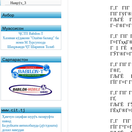
Наврӯз_3
Г‚Г ГІГ
ГІГ ГўГ®
Ахбор
ГЉГЁ Г
Г¬Г®Г¤Г 
Муассисон
ҶСТП Babilon-T
Г‚Г ГІГ 
Хазинаи кӯдакони "Ошёни баланд" ба
Г¤ГҐҳқГ®Г
номи М.Турсунзода
Шаҳрванди ҶТ Шарипов Толиб
Г‡ГЁ в
ГЎГ®Г¤ГЈ
Сарпарастон
Г‚Г ГІГ Г
Г®Г­,
ГЉГЁ Г
ГЇГ Г¤Г 
Г‚Г ГІГ Г
ГҐ,
ГЉГЁ ГЎ
ГЁҳГ®Г¤
www.cit.tj
Ҳамчун саҳифаи шурӯъ пазируфта
Г‚Г ГІ
шавад
Ба руйхати интихобшуда (дӯстдошта)
ГЇГ Г°Г¤
дохил намудан