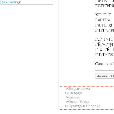
ГЉГЁ Г
Ба мо нависед!
ГЄГіГёГ®
ҲГ Г¬Г 
Г¤ГЁГ¤
ГЉГЁ қГ 
Г ГґГ°Г®
Г‚Г Г«Г
ГЁГ¬Г°ӯ
Г‡ГЁ Г
Г ГґГ«Г®
Саҳифаи 
Зиндагинома
Шеърҳо
Расмҳо
Овози Устод
Луғатҳо
Наворҳо