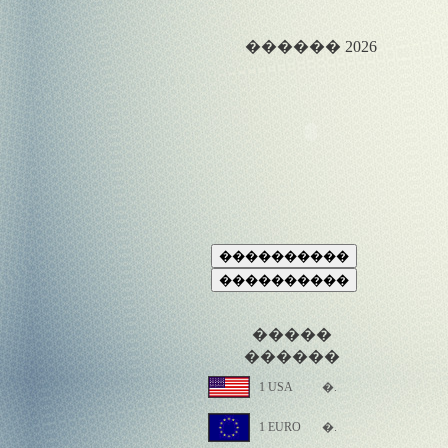
������ 2026
�����
������
1 USA
�.
1 EURO
�.