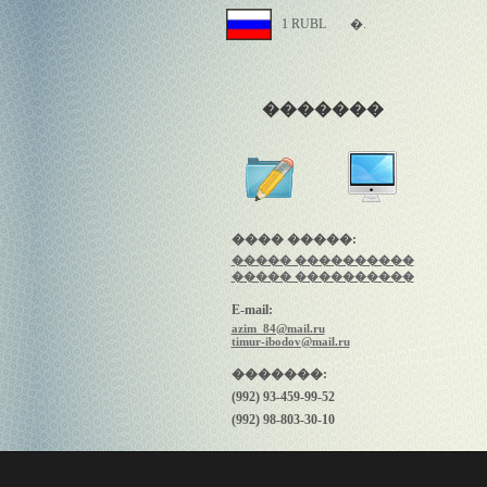
1 RUBL
�.
�������
���� �����:
����� ����������
����� ����������
E-mail:
azim_84@mail.ru
timur-ibodov@mail.ru
�������:
(992) 93-459-99-52
(992) 98-803-30-10