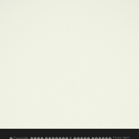
� Copyright. ���� ������� & ����� ������ 23-01-2012