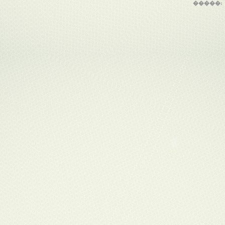
�����: