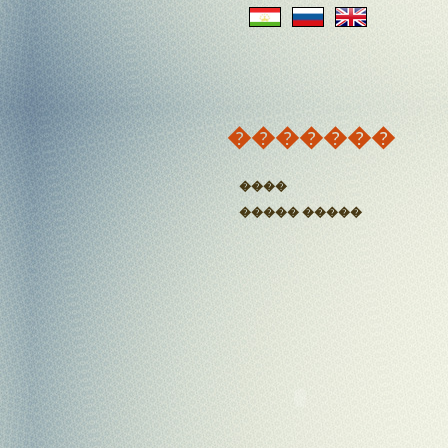
�������
����
����� �����