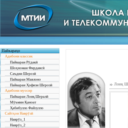
Пайкараҳо
Адибони классик
Пайкараи Рӯдакӣ
Шоҳномаи Фирдавсӣ
Саъдии Шерозӣ
Пайкараи Мавлоно
Лоиқ Ше
Пайкараи Ҳофизи Шерозӣ
Адибони муосир
Пайкараи Лоиқ Шералӣ
Мӯъмин Қаноат
Ҳабибулло Файзулло
Сайтҳои Наврӯзӣ
Наврӯз_1
Наврӯз_2