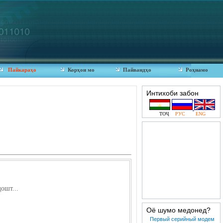
Пайкараҳо
Корҳои мо
Пайвандҳо
Роҳнамо
Интихоби забон
ТОҶ
РУС
ENG
ошт...
Оё шумо медонед?
Первый серийный модем