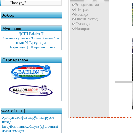
Наврӯз_3
Зиндагинома
Шеърҳо
Расмҳо
Ахбор
Овози Устод
Луғатҳо
Муассисон
Наворҳо
ҶСТП Babilon-T
Хазинаи кӯдакони "Ошёни баланд" ба
номи М.Турсунзода
Шаҳрванди ҶТ Шарипов Толиб
Сарпарастон
www.cit.tj
Ҳамчун саҳифаи шурӯъ пазируфта
шавад
Ба руйхати интихобшуда (дӯстдошта)
дохил намудан