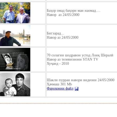
Баҳор омад баҳори ман наомад….
Навор
аз 24/05/2000
Бигзарад...
Навор аз 24/05/2000
70 солагии шодравон устод Лоиқ Шералӣ
Навор аз телевизиони STAN TV
Хуҷанд - 2010
Шакли пурраи навори видеоии 24/05/2000
Ҳачмаш 301 Mb
Фарохонии файл