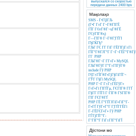
выпускался со скоростью
передачи данных 2400 bps
Мақолаҳо
SMS - Г•ГЏГЉ
(Г•Г Г¤Г Г¬Г®ГІГЁ
ГЇГ Г©ғГ®Г¬ҳГ®ГЁ
ГЄӯГІГ®ҳ)
Г—ГІГ® Г¬Г®Г¦ГҐГІ
ГђГЌГђ?
ГЉГ ГЄ Г­Г ГіГ·ГЁГІГјГ±Гї
ГЇГ°Г®ГЈГ°Г Г¬Г¬ГЁГ°Г®ГўГ
Г­Г PHP
ГЉГ®Г¬Г Г­Г¤Г» MySQL
ГЉГ®ГўГ Г°Г±ГІГўГ®
include Гў PHP
Г€Г±ГЇГ®Г«ГјГ§ГіГҐГ¬
ГЎГ Г§Гі MySQL
PHP Г¬Г Г±Г±ГЁГўГ»
Г¤Г«Гї ГІГҐГµ, ГЄГІГ® Г­ГҐ
Г§Г­Г ГҐГІ Г·ГІГ® ГЅГІГ®
ГІГ ГЄГ®ГҐ
PHP ГЁ Г°ГҐГЈГіГ«ГїГ°Г­
Г»ГҐ ГўГ»Г°Г Г¦ГҐГ­ГЁГї
Г–ГЁГЄГ«Г» Гў PHP
ГЃГјГҐГ°Г­
Г‘ГІГ°Г ГіГ±ГІГ°ГіГЇ
Дӯстони мо