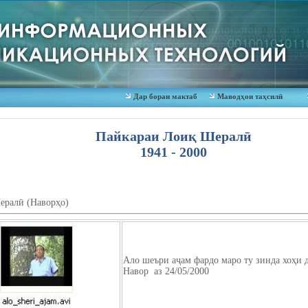
Дар бораи мактаб
Маводҳои таҳсилӣ
Пайкараи Лоиқ Шералӣ
1941 - 2000
ралӣ (Наворҳо)
Ало шеъри аҷам фардо маро ту зинда хоҳи д
Навор
аз 24/05/2000