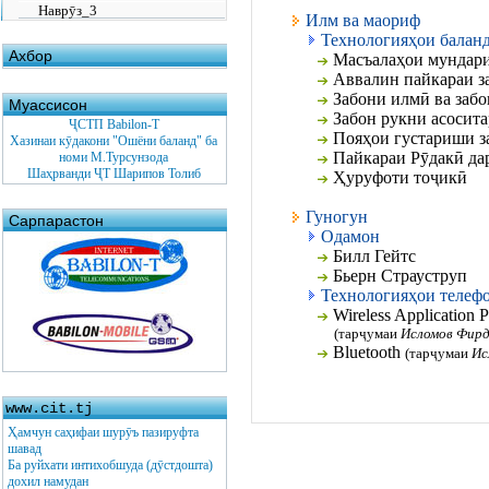
Наврӯз_3
Илм ва маориф
Технологияҳои балан
Ахбор
Масъалаҳои мундари
Аввалин пайкараи з
Забони илмӣ ва заб
Муассисон
Забон рукни асосит
ҶСТП Babilon-T
Пояҳои густариши з
Хазинаи кӯдакони "Ошёни баланд" ба
Пайкараи Рӯдакӣ да
номи М.Турсунзода
Шаҳрванди ҶТ Шарипов Толиб
Ҳуруфоти тоҷикӣ
Гуногун
Сарпарастон
Одамон
Билл Гейтс
Бьерн Страуструп
Технологияҳои телеф
Wireless Application 
(тарҷумаи
Исломов Фирд
Bluetooth
(тарҷумаи
Ис
www.cit.tj
Ҳамчун саҳифаи шурӯъ пазируфта
шавад
Ба руйхати интихобшуда (дӯстдошта)
дохил намудан