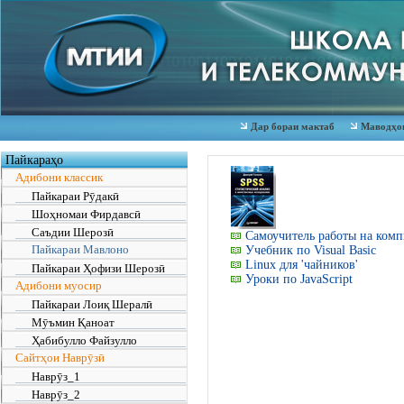
Дар бораи мактаб
Маводҳои
Пайкараҳо
Адибони классик
Пайкараи Рӯдакӣ
Шоҳномаи Фирдавсӣ
Саъдии Шерозӣ
Самоучитель работы на комп
Пайкараи Мавлоно
Учебник по Visual Basic
Linux для 'чайников'
Пайкараи Ҳофизи Шерозӣ
Уроки по JavaScript
Адибони муосир
Пайкараи Лоиқ Шералӣ
Мӯъмин Қаноат
Ҳабибулло Файзулло
Сайтҳои Наврӯзӣ
Наврӯз_1
Наврӯз_2