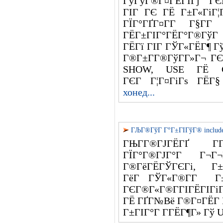
ГўГўГ®Г¤ГЁГІГј ГЄ
ГІГ ГЄ ГЁ Г±Г«ГіГ¦
ГЇГ°ГҐГ¤Г­Г Г§Г­Г
ГЁГ±ГІГ°ГЁГ°Г®ГўГ 
ГЁГї ГІГ ГЎГ«ГЁГ¶ Г
Г®Г±Г­Г®ГўГ­Г»Г¬ ГЄ
SHOW, USE ГЁ CR
ГЄГ Г¦Г¤ГіГѕ ГЁГ§
хонед...
ГЉГ®ГўГ Г°Г±ГІГўГ® includ
ГЊГ­Г®ГЈГЁГҐ
ГЇГ°Г®ГЈГ°Г Г¬Г
Г®ГёГЁГЎГЄГі, 
ГёГ ГЎГ«Г®Г­Г Г± 
ГЄГ®Г«Г®Г­ГІГЁГІГі
ГЁ ГҐГ№Вё Г®Г¤ГЁГ­ 
Г±ГІГ°Г Г­ГЁГ¶Г» Гў 