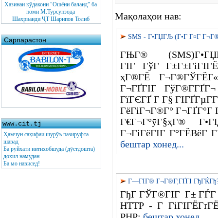
Хазинаи кӯдакони "Ошёни баланд" ба
номи М.Турсунзода
Мақолаҳои нав:
Шаҳрванди ҶТ Шарипов Толиб
SMS - Г•ГЏГЉ (Г•Г Г¤Г Г¬
Сарпарастон
ГЊГ® (SMS)Г•Г
ГІГ ГўГ Г±Г±ГіГІГ
ҳГ®ГЁ Г¬Г®ГЎГЁГ
Г¬ГҐГІГ ГўГ®Г­ГҐГ
ГїГЄГҐ Г Г§ ГІГҐГµГ
ГёГіГ¬Г®Г° Г¬ГҐГ°Г Г
Г€Г¬Г°ӯГ§ҳГ® Г
www.cit.tj
Г¬ГіГёГІГ Г°ГЁВёГ­ 
Ҳамчун саҳифаи шурӯъ пазируфта
шавад
бештар хонед...
Ба руйхати интихобшуда (дӯстдошта)
дохил намудан
Ба мо нависед!
Г—ГІГ® Г¬Г®Г¦ГҐГІ ГђГЌГђ
ГђГ ГЎГ®ГІГ Г± ГЃГ Г
HTTP - Г ГіГІГЁГґГ
PHP:
бештар хонед...