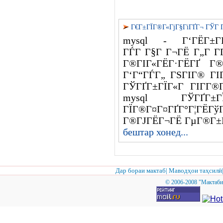
Г€Г±ГЇГ®Г«ГјГ§ГіГҐГ¬ ГЎГ 
mysql - Г‘ГЁГ±Г
ГЃГ Г§Г Г¬ГЁ Г„Г Г­
Г®ГІГ«ГЁГ·ГЁГҐ Г®
Г‘Г“ГЃГ„ ГЅГІГ® ГІ
ГЎГҐГ±ГЇГ«Г ГІГ­Г®
mysql ГЎГҐГ
ГЇГ®Г¤Г¤ГҐГ°Г¦ГЁ
Г®ГЈГЁГ¬ГЁ ГµГ®Г±Г
бештар хонед...
Дар бораи мактаб
|
Маводҳои таҳсилӣ
© 2006-2008 "Мактаби