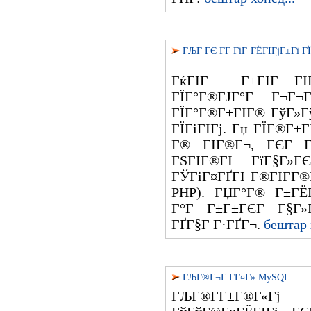
ГЉГ ГЄ Г­Г ГіГ·ГЁГІГјГ±Гї 
ГќГІГ Г±ГІГ ГІГ
ГЇГ°Г®ГЈГ°Г Г¬Г
ГЇГ°Г®Г±ГІГ® ГўГ»Гў
ГЇГіГІГј. Гџ ГЇГ®Г±
Г® ГІГ®Г¬, ГЄГ ГЄ
ГЅГІГ®ГІ ГїГ§Г»ГЄ
ГЎГіГ¤ГҐГІ Г®ГІГ­Г®
PHP). ГЏГ°Г® Г±ГЁГ
Г°Г Г±Г±ГЄГ Г§Г»Г
ГҐГ§Г Г·ГҐГ¬.
бештар 
ГЉГ®Г¬Г Г­Г¤Г» MySQL
ГЉГ®Г­Г±Г®Г«Гј