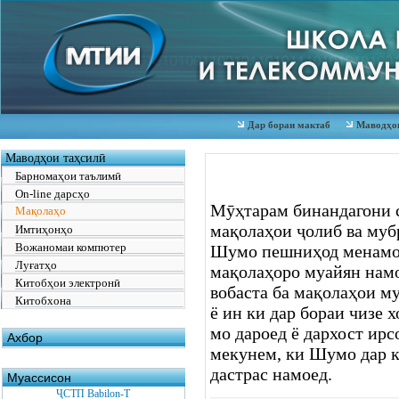
Дар бораи мактаб
Маводҳои
Маводҳои таҳсилӣ
Барномаҳои таълимӣ
On-line дарсҳо
Мӯҳтарам бинандагони 
Мақолаҳо
мақолаҳои ҷолиб ва му
Имтиҳонҳо
Вожаномаи компютер
Шумо пешниҳод менамое
Луғатҳо
мақолаҳоро муайян намо
Китобҳои электронӣ
вобаста ба мақолаҳои м
Китобхона
ё ин ки дар бораи чизе 
мо дароед ё дархост ирс
Ахбор
мекунем, ки Шумо дар к
дастрас намоед.
Муассисон
ҶСТП Babilon-T