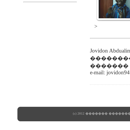
>
Jovidon Abd
��������
������� ��
e-mail: jovidon9
(c) 2012 ������� ����