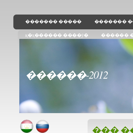
������� �����
������� �
қ�ҳ������ ����ӯ�
������ 
������-2012
��� �