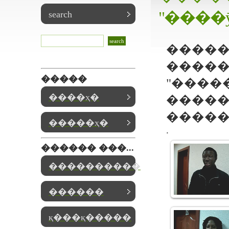
"����ӯ�
search
�����
�����
�����
"������
����ҳ�
�����
�����
�����ҳ�
.
������ ���...
����������
������
қ���қ�����