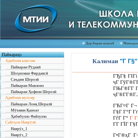
Дар бораи мактаб
Маводҳои
Пайкараҳо
Калимаи
"Г Г§"
Адибони классик
Пайкараи Рӯдакӣ
Шоҳномаи Фирдавсӣ
ГЂГ§ ГІГі
Саъдии Шерозӣ
ҷГ ГўГ®Г­
Пайкараи Мавлоно
ГЊГ®Г­Г Г
Пайкараи Ҳофизи Шерозӣ
ҷГ®Г­Г®Г­..
Адибони муосир
Пайкараи Лоиқ Шералӣ
ГЋГ¤Г Г¬ 
Мӯъмин Қаноат
Г§Г Г°Г Гґ
Ҳабибулло Файзулло
ГѓГ Г°
Г Г
Сайтҳои Наврӯзӣ
Г­Г ГЇГ Г§
Наврӯз_1
Г•Г®ҳГ Г
Наврӯз_2