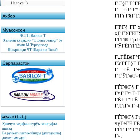
Г Г§Г Г°Г
Наврӯз_3
Г—ГіГ­ Г°Г
ГІГі Г§Г Г
Ахбор
ГЂГ§ Г­Г ҳ
Муассисон
ҳГ ГЎГЁГ
ҶСТП Babilon-T
ГЃГ® ГµГ®
Хазинаи кӯдакони "Ошёни баланд" ба
номи М.Турсунзода
ГЎГЁГґГЁГ
Шаҳрванди ҶТ Шарипов Толиб
Г„ГЁВё
ГЎГҐГ§Г Г
Сарпарастон
Г—ГЁ Г
Г ГЎГ®Г«Г
ГЃГ®Г§ Г
Г¤Г Г¤ Г·Г 
ГЌГіГ°ГЁ 
ГЈГіГ« Г¬Г
ГЃГ®Г§ Г
www.cit.tj
ҷӯГёГЁ ГЁ
Ҳамчун саҳифаи шурӯъ пазируфта
шавад
ГЃГ Г° Г¤
Ба руйхати интихобшуда (дӯстдошта)
Г¤.
дохил намудан