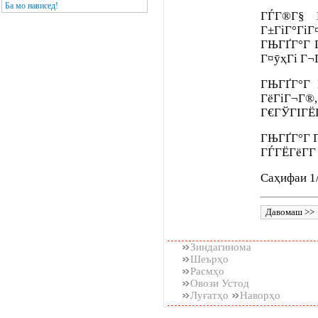
Ба мо нависед!
ГЃГ®Г§ 
Г±ГіГ°ГіГ
ГЊГҐГ°Г 
Г¤ӯҳГі Г¬
ГЊГҐГ°Г 
ГёГіГ¬Г®,
Г€ГЎГІГЁГ
ГЊГҐГ°Г Г
ГЃГЁГёГ­Г
Саҳифаи 1
Зиндагинома
Шеърҳо
Расмҳо
Овози Устод
Луғатҳо
Наворҳо