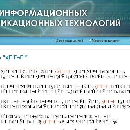
Дар бораи мактаб
Маводҳои таҳсилӣ
и
"ҳГ Г¬Г "
ҲГ Г¬Г­Г ГЎГ Г°Г¤Г®Г­Г Г¬
ҳГ Г¬Г
қГіГ°ГЎГ®Г­ ГёГіГ¤Г Г­Г¤,
Г„Г Г±ГІГЁ ГІГ Г­ҳГ®ГїГ¬ Г§ГЁ ГµГ®ГЄГЁ ГЄГЁГёГўГ Г°Г Г¬ қ
ГЏГ®Г±ГЎГ®Г­ГЁ ГЁГ­ Г§Г Г¬ГЁГ­Г Г¬, ГЄГЁ
ҳГ Г¬Г
Г­ГҐГЄГі
ГЃГҐ ГїГЈГ®Г­ Г¬ГЁГ­Г­Г ГІ ГЎГ Г¤ӯГёГЁ ГµГҐГё ГЎГ Г°Г¤Г®Г°
ГЌГ Г¬Г Г±ҷГЁГ¤ Г¬Г®Г­Г¤Г , Г­Г Г¬ГЁГ­ГЎГ Г°,
ҳГ Г¬Г
ГўГ Г©
ГЌГ Г¬ГҐГ®ГїГ¤ Г¤ГЁГЈГ Г° ГЎГ Г° ГЈӯГё Г®ГўГ®Г§ГЁ Г Г§Г®
ГЃГ®Г¤ ҳГ Г° Г±ӯГ© Г¤Г ГўГ Г¤ Г¬Г Г±ГІГ®Г¬Г Г±ГІ,
Г’Г Г«Г ГЎГ Г¤ Г Г§
ҳГ Г¬Г
вЂњГ’ӯВёГ­Г ГЎГЁВёГ°!вЂќ