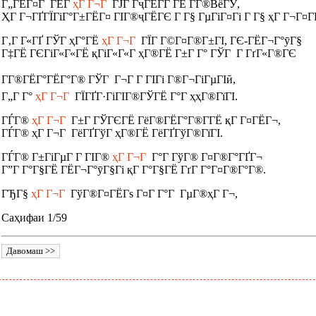
Г„ГЁГ¤Г ГЁГ­
ҳГ Г¬Г
ГЈГ Г­ҷГЁГ­Г ГЁ Г­Г®ВёГЎ,
ҲГ Г¬ГҐГЇГіГ°Г±ГЁГ¤ ГІГ®ҷГЁГЄ Г Г§ ГµГіГ¤Гі Г Г§ ҳГ Г¬Г¤Г
Г‚Г Г«ГҐ ГЎГ ҳГ°ГЁ
ҳГ Г¬Г
ГЇГ Г©Г¤Г®Г±ГІ, ГЄ-ГЁГ¬Г°ӯГ§
Г‡ГЁ ГЄГіГ«Г«ГЁ қГіГ«Г«Г ҳГ®ГЁ Г±Г Г° ГЎГ Г ГґГ«Г®ГЄ
ГГ®ГЁГ°ГЁГ°Г® ГЎГ Г¬Г Г­ ГІГі Г®Г¬ГіГµГІӣ,
Г„Г Г°
ҳГ Г¬Г
ГЇГҐГ·ГіГІГ®ГЎГЁ Г°Г ҳҳГ®ГїГІ.
ГЃГ®
ҳГ Г¬Г
Г±Г ГЎГЄГЁ ГёГ®ГЁГ°Г®Г­ГЁ қГ Г¤ГЁГ¬,
ГЃГ® ҳГ Г¬Г ГёГҐГўГ ҳГ®ГЁ ГёГҐГўГ®ГїГІ.
ГЃГ® Г±ГіГµГ Г­ ГІГ®
ҳГ Г¬Г
Г°Г ГўГ® Г¤Г®Г°ГҐГ¬
Г”Г Г°Г§ГЁ ГЁГ¬Г°ӯГ§Гі қГ Г°Г§ГЁ ГґГ Г°Г¤Г®Г°Г®.
ГЂГ§
ҳГ Г¬Г
ГўГ®Г¤ГЁГѕ Г¤Г Г°Г ГµГ®ҳГ Г¬,
Саҳифаи 1/59