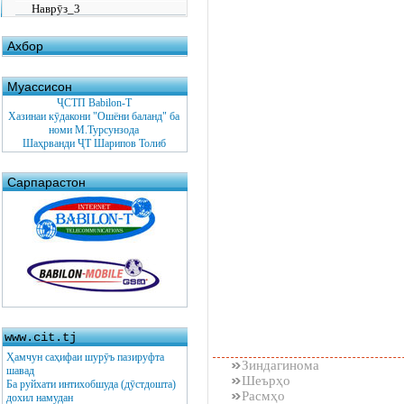
Наврӯз_3
Ахбор
Муассисон
ҶСТП Babilon-T
Хазинаи кӯдакони "Ошёни баланд" ба
номи М.Турсунзода
Шаҳрванди ҶТ Шарипов Толиб
Сарпарастон
www.cit.tj
Ҳамчун саҳифаи шурӯъ пазируфта
Зиндагинома
шавад
Шеърҳо
Ба руйхати интихобшуда (дӯстдошта)
Расмҳо
дохил намудан