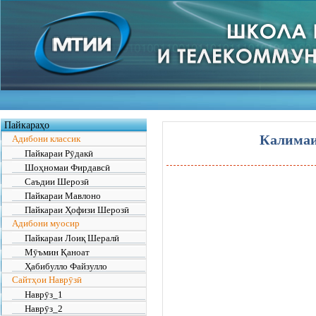
Пайкараҳо
Калима
Адибони классик
Пайкараи Рӯдакӣ
Шоҳномаи Фирдавсӣ
Саъдии Шерозӣ
Пайкараи Мавлоно
Пайкараи Ҳофизи Шерозӣ
Адибони муосир
Пайкараи Лоиқ Шералӣ
Мӯъмин Қаноат
Ҳабибулло Файзулло
Сайтҳои Наврӯзӣ
Наврӯз_1
Наврӯз_2