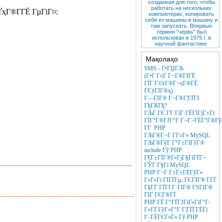
созданная для того, чтобы
работать на нескольких
ҐҳГ®Г­ГЁ ГµГіГ¤:
компьютерах, копировать
себя из машины в машину и
там запускать. Впервые
термин "червь" был
использован в 1975 г. в
научной фантастике.
Мақолаҳо
SMS - Г•ГЏГЉ
(Г•Г Г¤Г Г¬Г®ГІГЁ
ГЇГ Г©ғГ®Г¬ҳГ®ГЁ
ГЄӯГІГ®ҳ)
Г—ГІГ® Г¬Г®Г¦ГҐГІ
ГђГЌГђ?
ГЉГ ГЄ Г­Г ГіГ·ГЁГІГјГ±Гї
ГЇГ°Г®ГЈГ°Г Г¬Г¬ГЁГ°Г®ГўГ
Г­Г PHP
ГЉГ®Г¬Г Г­Г¤Г» MySQL
ГЉГ®ГўГ Г°Г±ГІГўГ®
include Гў PHP
Г€Г±ГЇГ®Г«ГјГ§ГіГҐГ¬
ГЎГ Г§Гі MySQL
PHP Г¬Г Г±Г±ГЁГўГ»
Г¤Г«Гї ГІГҐГµ, ГЄГІГ® Г­ГҐ
Г§Г­Г ГҐГІ Г·ГІГ® ГЅГІГ®
ГІГ ГЄГ®ГҐ
PHP ГЁ Г°ГҐГЈГіГ«ГїГ°Г­
Г»ГҐ ГўГ»Г°Г Г¦ГҐГ­ГЁГї
Г–ГЁГЄГ«Г» Гў PHP