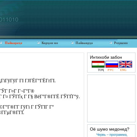
Пайкараҳо
Корҳои мо
Пайвандҳо
Роҳнамо
Интихоби забон
ТОҶ
РУС
ENG
ГіГўГўГ ГІ ГЈГЁГ°ГЁГґГІ.
 ГЎГ Г¤Г Г¬Г°Г®
Г Г¤ ГЎГҐҳ Г Г§ ВёГ°Г®Г­ГЁ ГЎГҐГ°ӯ.
Г°Г®Г­Г ГўГі Г ГЎГІГ Г°
Г­ГµГ®Г­ГҐ.
Оё шумо медонед?
Червь – программа,