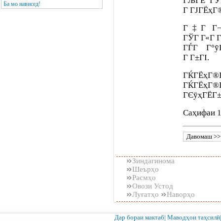
ГЉГЁ ГЎГ
Ба мо нависед!
Г ГЈГЁҳГ
Г‡Г Г¬Г
ГЎГ Г«Г Г­
ГЃГ Г°ӯГ
Г Г±ГІ.
ГЌГЁҳГ®Г­
ГЌГЁҳГ®Г
ГЄӯҳГЁГ±
Саҳифаи 1
Зиндагинома
Шеърҳо
Расмҳо
Овози Устод
Луғатҳо
Наворҳо
Дар бораи мактаб
|
Маводҳои таҳсилӣ