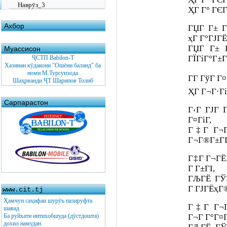
Наврӯз_3
ҲГ Г° ГЄГ
Ахбор
ГЏГ Г± Г
ҳГ Г°ГЈГЁ
ГЏГ Г± 
Муассисон
ГЇГіГ°Г±
ҶСТП Babilon-T
Хазинаи кӯдакони "Ошёни баланд" ба
номи М.Турсунзода
ГГ ГўГ 
Шаҳрванди ҶТ Шарипов Толиб
ҲГ Г¬Г·Г
Сарпарастон
Г‹Г ГЈГ 
Г¤ГіГ­,
Г‡Г Г¬Г
Г¬Г®Г±ГІ
Г‡Г Г¬ГЁ
Г Г±ГІ,
ГЉГЁ ГЎГ
Г ГЈГЁҳГ
www.cit.tj
Ҳамчун саҳифаи шурӯъ пазируфта
Г‡Г Г¬Г
шавад
Ба руйхати интихобшуда (дӯстдошта)
Г¬Г Г°Г¤Г
дохил намудан