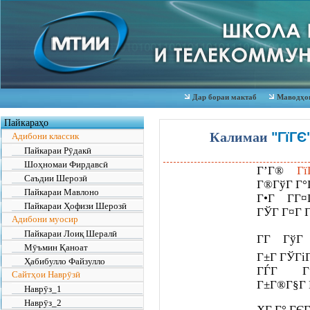
Дар бораи мактаб
Маводҳои
Пайкараҳо
Калимаи
"ГїГЄ
Адибони классик
Пайкараи Рӯдакӣ
Шоҳномаи Фирдавсӣ
Г’Г®
Гї
Саъдии Шерозӣ
Г®ГўГ Г°Г
Пайкараи Мавлоно
Г•Г Г­Г
Пайкараи Ҳофизи Шерозӣ
ГЎГ Г¤Г Г
Адибони муосир
Пайкараи Лоиқ Шералӣ
ГГ Гў
Мӯъмин Қаноат
Г±Г ГЎГі
Ҳабибулло Файзулло
ГЃГ Гµ
Сайтҳои Наврӯзӣ
Г±Г®Г§Г 
Наврӯз_1
Наврӯз_2
ҲГ Г° ГЄ