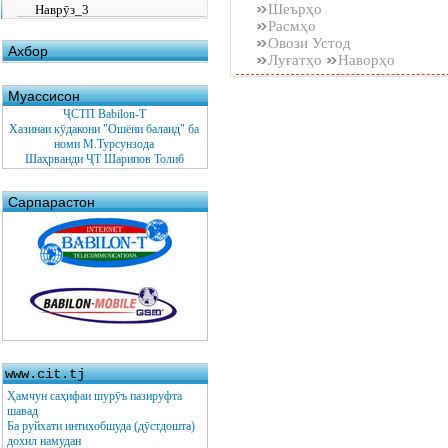
Шеърҳо
Наврӯз_3
Расмҳо
Овози Устод
Ахбор
Луғатҳо
Наворҳо
Муассисон
ҶСТП Babilon-T
Хазинаи кӯдакони "Ошёни баланд" ба
номи М.Турсунзода
Шаҳрванди ҶТ Шарипов Толиб
Сарпарастон
www.cit.tj
Ҳамчун саҳифаи шурӯъ пазируфта
шавад
Ба руйхати интихобшуда (дӯстдошта)
дохил намудан