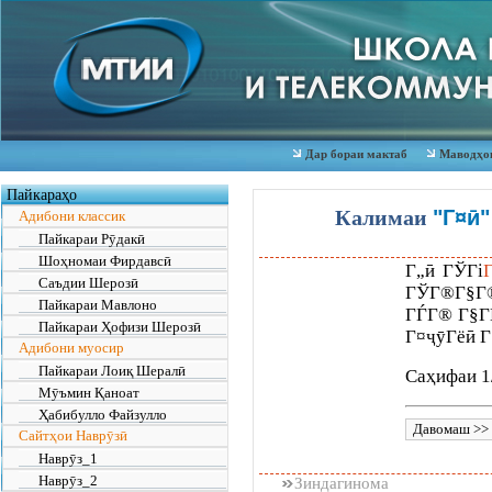
Дар бораи мактаб
Маводҳои
Пайкараҳо
Калимаи
"Г¤ӣ"
Адибони классик
Пайкараи Рӯдакӣ
Шоҳномаи Фирдавсӣ
Г„ӣ ГЎГі
Саъдии Шерозӣ
ГЎГ®Г§Г®
Пайкараи Мавлоно
ГЃГ® Г§ГҐ
Пайкараи Ҳофизи Шерозӣ
Г¤ҷӯГёӣ Г
Адибони муосир
Пайкараи Лоиқ Шералӣ
Саҳифаи 1
Мӯъмин Қаноат
Ҳабибулло Файзулло
Сайтҳои Наврӯзӣ
Наврӯз_1
Наврӯз_2
Зиндагинома