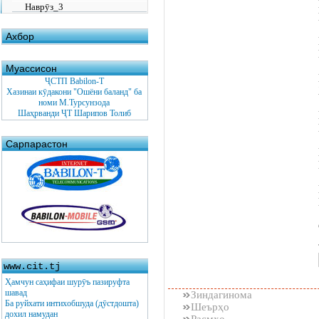
Наврӯз_3
Ахбор
Муассисон
ҶСТП Babilon-T
Хазинаи кӯдакони "Ошёни баланд" ба
номи М.Турсунзода
Шаҳрванди ҶТ Шарипов Толиб
Сарпарастон
www.cit.tj
Ҳамчун саҳифаи шурӯъ пазируфта
шавад
Зиндагинома
Ба руйхати интихобшуда (дӯстдошта)
Шеърҳо
дохил намудан