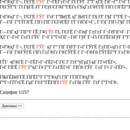
Г•Г®ҳГ Г¬, ГЄГЁ
ГЎГ
Г¬ГЁГ±Г«Г ГІ ГЎГ Г°Г ҳГЁ ГіГ¬Г° Г¤Г Г
Г€ГЎГ°Г ГІ Г§ГЁ Г­Г ГЄӯГЄГ®Г°ГЁГѕ ГЅҳГ±Г®Г­ГЁ ГІГі ГЈГЁГ°Г
Г•Г®ҳГ Г¬, ГЄГЁ
ГЎГ
Г¤Г Г°ВёГЁ ҳГ ВёГІ Г Г§ Г­Г Г§Г Г°ГЁ Г¬
Г—ГіГ­ Г°ГҐГЈГЁ ГІГі ГІГ ГЄГёГЁГ­ Г­Г ГёГіГ¤Г , Г·ГіГ­ ГІГі Г§Г Г­
Г—ГіГ­ қГ ГІГ°Г ГЁ Г®
ГЎГ
ГІ, ГЄГЁ Г¬ГіҷГ Г±Г±Г Г¬ГёГіГ¤Г ГЎ
ҲГ Г¬Г¤Г Г±ГІ ГЎГ Г¬Г Г°Г¤ГіГ¬ ГёГ ГўГ Г¬Гі ГЄГЁГёГўГ Г°ГЁ
Г•Г®ҳГ Г¬, ГЄГЁ
ГЎГ
ҳГ Г° ГІГ ГёГ­Г Г«Г ГЎГЁ Г±ГіГ«ҳГі Г Г¬
Г—ГіГ­ Г®ГЎГЁ ГІГі Г±Г®Гґ Г®ГЎГЁ Г Г¬Г®Г­ӣ ГЎГЁГ°Г Г±Г®Г
ГЃГ ҷГ®ГЁ Г¬ГЁГ«Г¬ГЁГ«Г ГЄ Г ГґГ°ӯГµГІ қГ Г­Г¤ГЁГ«,
Г•Г ГІГЁ
ГЎГ
Г°қГ Гё Г°Г Г±ГЁГ¤Г ГІГ® ГЎГ Г±Г Г¤ Г¬ГЁГ«.
ГЊГЁВёГ­ГЁ ГІГЁГ°Г Г°Г®ҳГі ГІГ Г­ГЈГ­Г®ҳГ®
Г“Г¬ГҐГ¤ГЁ ГµГ Г©Г°ГЁГїГІ
ГЎГ
Г±ГІӣ ГЎГ ГґГ Г°Г¤Г®.
Саҳифаи 1/257