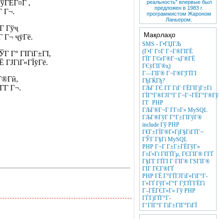
ўГЁГ¤Г ,
реальность" впервые был
предложен в 1983 г.
 Г¬.
программистом Жароном
Ланьером.
Г Гўҷ
Мақолаҳо
Г Г¬ ҷӯГё.
SMS - Г•ГЏГЉ
(Г•Г Г¤Г Г¬Г®ГІГЁ
Г Г° ГІГіГ±ГІ,
ГЇГ Г©ғГ®Г¬ҳГ®ГЁ
 ГЈГіГ«ГЇӯГё.
ГЄӯГІГ®ҳ)
Г—ГІГ® Г¬Г®Г¦ГҐГІ
Г®Г­ӣ,
ГђГЌГђ?
­Г Г¬.
ГЉГ ГЄ Г­Г ГіГ·ГЁГІГјГ±Гї
ГЇГ°Г®ГЈГ°Г Г¬Г¬ГЁГ°Г®ГўГ
Г­Г PHP
ГЉГ®Г¬Г Г­Г¤Г» MySQL
ГЉГ®ГўГ Г°Г±ГІГўГ®
include Гў PHP
Г€Г±ГЇГ®Г«ГјГ§ГіГҐГ¬
ГЎГ Г§Гі MySQL
PHP Г¬Г Г±Г±ГЁГўГ»
Г¤Г«Гї ГІГҐГµ, ГЄГІГ® Г­ГҐ
Г§Г­Г ГҐГІ Г·ГІГ® ГЅГІГ®
ГІГ ГЄГ®ГҐ
PHP ГЁ Г°ГҐГЈГіГ«ГїГ°Г­
Г»ГҐ ГўГ»Г°Г Г¦ГҐГ­ГЁГї
Г–ГЁГЄГ«Г» Гў PHP
ГЃГјГҐГ°Г­
Г‘ГІГ°Г ГіГ±ГІГ°ГіГЇ