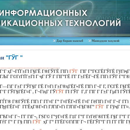
Дар бораи мактаб
Маводҳои таҳсилӣ
аи
"ГЎГ "
Г‘Г ҳГ¬ГҐГ±ГІ Г§ГЁ Г®ГЎГЁ ГІГі
ГЎГ
ГІГ Г°ГЄГЁГЎГЁ ГўГіҷГ
ГЉГ Г©ГґГҐГ±ГІ Г ҷГ ГЎ Г ГІГ°ГЁ Г­Г Г±ГЁГ¬ГЁ ГІГі ГЎГ Г°Г®
Г—ГіГ­ Г±Г ГЎГ§Г ГЁ Г¤Гі Г±Г®ҳГЁГ«ГЁ ГІГі Г¬Г Г­, ГЄГЁ Г§Г
Г‘Г ГЎГ§ГЁГ¤Г , Г¬ГіҳГ ГЎ
ГЎГ
ГІ ГЎГ Г‚Г ГІГ Г­ Г±Г ГµГІ ГЎ
ГЃГ® Г®ГЎГЁ ГІГі Г Г­Г¤Г Г° Г¤ГЁГ«ГЁ Г¤Г ГёГІГі Г¤Г Г¬Г Г­Гі
ГђӯГЁГ¤Г Г­ГЁҳГ®Г«Гі ГЈГіГ«Гі ГЈГіГ«Г§Г®Г°
ГЎГ
Г ГўҷГ Г­Г¤.
ГЋГ¤Г Г¬ Г­Г ГїГ¬, ГЅГ© Г°ӯГ¤ГЁ Г‡Г Г°Г ГґГёГ®Г­ГЁ Г§Г Г°Г Г
ГѓГ Г° Г Г§ ГІГі
ГЎГ
ҳГ Г° Г­ГЁГ©ГїГІГ Г¬ ГЁГЎГ°Г ГІ Г­Г ГЇГ Г