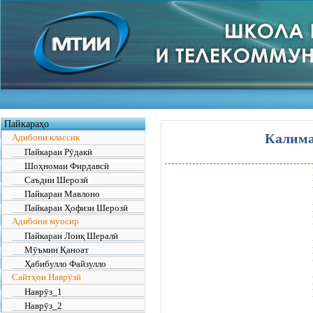
Пайкараҳо
Калим
Адибони классик
Пайкараи Рӯдакӣ
Шоҳномаи Фирдавсӣ
Саъдии Шерозӣ
Пайкараи Мавлоно
Пайкараи Ҳофизи Шерозӣ
Адибони муосир
Пайкараи Лоиқ Шералӣ
Мӯъмин Қаноат
Ҳабибулло Файзулло
Сайтҳои Наврӯзӣ
Наврӯз_1
Наврӯз_2