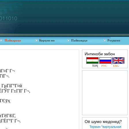
Пайкараҳо
Корҳои мо
Пайвандҳо
Роҳнамо
Интихоби забон
ТОҶ
РУС
ENG
іГ¤Г Г¬
ГїГ¬.
Ё ГµГіГ°Г¤ӣ
ГЁГЎГ Г±ГІГ Г¬,
 ГЄӯҳ
ґГёГ®Г­,
§ГЁГ°Г Г¬.
Оё шумо медонед?
Термин "виртуальная