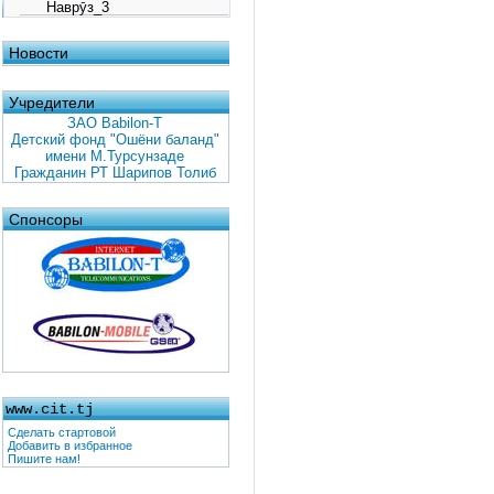
Наврӯз_3
Новости
Учредители
ЗАО Babilon-T
Детский фонд "Ошёни баланд"
имени М.Турсунзаде
Гражданин РТ Шарипов Толиб
Спонсоры
www.cit.tj
Сделать стартовой
Добавить в избранное
Пишите нам!