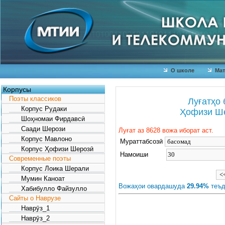
О школе
Мат
Корпусы
Поэты классиков
Луғатҳо 
Корпус Рудаки
Ҳофизи Ше
Шоҳномаи Фирдавсӣ
Саади Шерози
Луғат аз 8628 вожа иборат аст.
Корпус Мавлоно
Мураттабсозӣ
Корпус Ҳофизи Шерозӣ
Намоиши
Современные поэты
Корпус Лоика Шерали
Мумин Каноат
Вожаҳои овардашуда
29.94%
теъд
Хабибулло Файзулло
Сайты о Наврузе
Наврӯз_1
Наврӯз_2