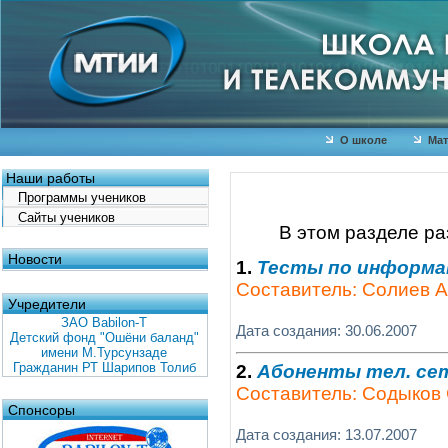
О школе
Мат
Наши работы
Программы учеников
Сайты учеников
В этом разделе р
Новости
1.
Тесты по информ
Составитель: Солиев А
Учредители
ЗАО Babilon-T
Дата создания: 30.06.2007
Детский фонд "Ошёни баланд"
имени М.Турсунзаде
Гражданин РТ Шарипов Толиб
2.
Абоненты тел. се
Составитель: Содыков
Спонсоры
Дата создания: 13.07.2007