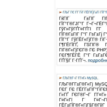
ГЉГ ГЄ Г­Г ГіГ·ГЁГІГјГ±Гї ГЇГ
ГќГІГ Г±ГІГ ГІГ
ГЇГ°Г®ГЈГ°Г Г¬Г¬ГЁГ
ГўГ»ГўГҐГ¤ГҐГІ Г­Г 
ГЇГ®Г±ГІГ Г°Г ГѕГ±Гј 
ГЇГ°Г ГўГЁГ«ГјГ­Г® ГіГ
Г¶ГЁГЇГҐ, ГЅГІГ® ГЎ
ГІГ®Г«ГјГЄГ® ГЄ PHP).
ГЄГ¶ГЁГЁ Г°Г Г±Г±ГЄГ
ГҐГ§Г Г·ГҐГ¬.
подробне
ГЉГ®Г¬Г Г­Г¤Г» MySQL
ГЉГ®Г­Г±Г®Г«Гј MySQ
ГЄГ ГЄ ГЁГ­Г±ГІГ°ГіГЄ
Г»ГҐ ГЄГ®Г¬Г Г­Г¤Г» 
Г¤Г«Гї Г Г¤Г¬ГЁГ
ГЁГ±ГЇГ®Г«ГјГ§Г®ГўГ