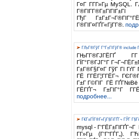
Г¤Г Г­Г­Г»Гµ MySQL. 
Г®ГІГ­Г®Г±ГїГІ
ГђГ Г±Г±Г¬Г®ГІГ°
Г®ГІГ¤ГҐГ«ГјГ­Г®.
подр
ГЉГ®ГўГ Г°Г±ГІГўГ® include 
ГЊГ­Г®ГЈГЁГҐ
ГЇГ°Г®ГЈГ°Г Г¬Г¬ГЁГ±Г
Г±Г®Г§Г¤Г ГўГ Гї ГґГ 
ГЁ Г­ГЁГ¦Г­ГЁГ¬ ГЄГ®Г
Г±Г Г©ГІГ ГЁ ГҐГ№Вё Г
ГЁГҐГ¬ Г±ГІГ°Г Г­
подробнее...
Г€Г±ГЇГ®Г«ГјГ§ГіГҐГ¬ ГЎГ Г§
mysql - Г‘ГЁГ±ГІГҐГ¬Г 
Г­Г»Гµ (Г‘Г“ГЃГ„). Г