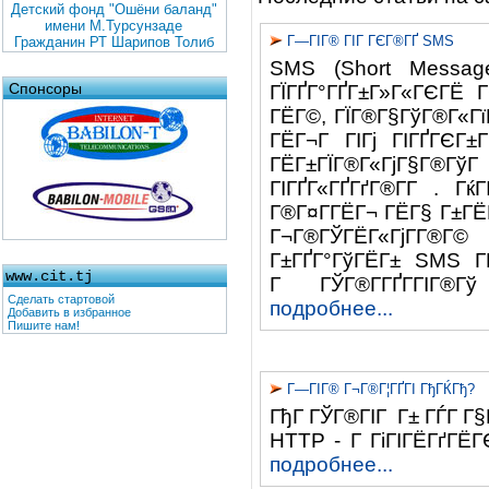
Детский фонд "Ошёни баланд"
имени М.Турсунзаде
Г—ГІГ® ГІГ ГЄГ®ГҐ SMS
Гражданин РТ Шарипов Толиб
SMS (Short Message
Спонсоры
ГЇГҐГ°ГҐГ±Г»Г«ГЄГЁ
ГЁГ©, ГЇГ®Г§ГўГ®Г«ГїГ
ГЁГ¬Г ГІГј ГІГҐГЄГ
ГЁГ±ГЇГ®Г«ГјГ§Г®Гў
ГІГҐГ«ГҐГґГ®Г­Г . Г
Г®Г¤Г­ГЁГ¬ ГЁГ§ Г±ГЁ
Г¬Г®ГЎГЁГ«ГјГ­Г®Г
Г±ГҐГ°ГўГЁГ± SMS ГЁ
www.cit.tj
Г ГЎГ®Г­ГҐГ­ГІГ®Г
Сделать стартовой
подробнее...
Добавить в избранное
Пишите нам!
Г—ГІГ® Г¬Г®Г¦ГҐГІ ГђГЌГђ?
ГђГ ГЎГ®ГІГ Г± ГЃГ Г§Г
HTTP - Г ГіГІГЁГґГЁГ
подробнее...