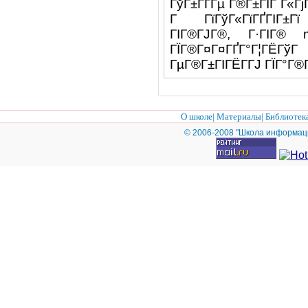
ГўГ±ГҐГµ Г®Г±ГІГ Г«ГјГ
Г ГїГўГ«ГїГҐГІГ±Гї 
ГІГ®ГЈГ®, Г·ГІГ® 
ГЇГ®Г¤Г¤ГҐГ°Г¦ГЁГўГ
ГµГ®Г±ГІГЁГ­ГЈ ГЇГ°Г®
О школе
|
Материалы
|
Библиотек
© 2006-2008 "Школа информац