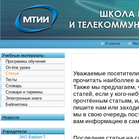
О школе
Мат
Учебные материалы
Программы обучения
On-line уроки
Уважаемые посетители 
Статьи
прочитать наиболлее а
Тесты
Словарь
Также мы предлагаем, 
Словари и термины
статей, если у кого-ни
Электронные книги
прочтённым статьям, ил
Библиотека
пишите нам или заходи
мы в свою очередь пос
Новости
вам информацию в самы
Учредители
ЗАО Babilon-T
Последние статьи на с