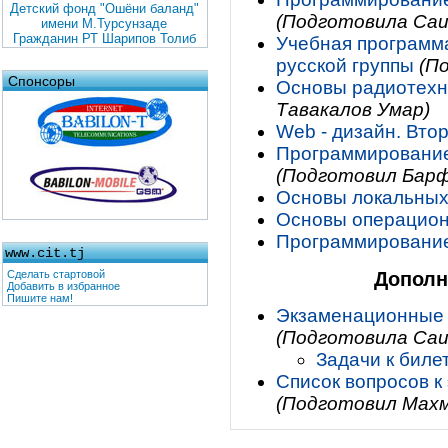
Детский фонд "Ошёни баланд"
(Подготовила Саи
имени М.Турсунзаде
Гражданин РТ Шарипов Толиб
Учебная программа
русской группы
(П
Спонсоры
Основы радиотехн
Тавакалов Умар)
Web - дизайн. Втор
Программирование 
(Подготовил Барф
Основы локальных 
Основы операционн
Программирование 
www.cit.tj
Дополн
Сделать стартовой
Добавить в избранное
Пишите нам!
Экзаменационные б
(Подготовила Саи
Задачи к билет
Список вопросов к 
(Подготовил Махм