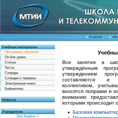
О школе
Мат
Учебные материалы
Учебны
Программы обучения
On-line уроки
Все занятия в шко
Статьи
утверждённым прог
Тесты
Словарь
утверждением про
Словари и термины
составляются и о
Электронные книги
коллективом, учиты
Библиотека
вносятся поправки и и
вниманию предостав
Новости
которыми происходит о
Учредители
Базовая компьютер
ЗАО Babilon-T
Программирование н