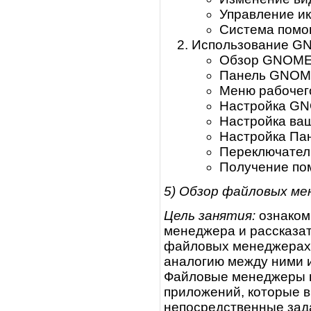
Управление ик
Система пом
Использование 
Обзор GNOM
Панель GNO
Меню рабочег
Настройка G
Настройка ваш
Настройка Па
Переключател
Получение п
5) Обзор файловых мен
Цель занятия:
ознаком
менеджера и рассказа
файловых менеджерах K
аналогию между ними 
Файловые менеджеры 
приложений, которые в
непосредственные зад