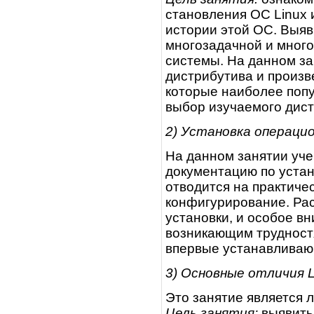
становления ОС Linux 
истории этой ОС. Выяви
многозадачной и мног
системы. На данном за
дистрибутива и произв
которые наиболее поп
выбор изучаемого дист
2) Установка операцио
На данном занятии уч
документацию по устан
отводится на практиче
конфигурирование. Ра
установки, и особое в
возникающим трудност
впервые устанавливающ
3) Основные отличия L
Это занятие является 
Цель занятия:
выявить 