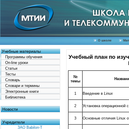
О школе
Мат
Учебные материалы
Учебный план по изу
Программы обучения
On-line уроки
Статьи
Тесты
№
Назван
Словарь
темы
Словари и термины
Электронные книги
1
Введение в
Linux
Библиотека
2
Установка операционной с
Новости
3
Основные отличия Linux о
Учредители
ЗАО Babilon-T