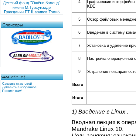
4
Графические интерфейсы
Детский фонд "Ошёни баланд"
KDE
имени М.Турсунзаде
Гражданин РТ Шарипов Толиб
5
Обзор файловых менеджеро
Спонсоры
6
Введение в систему коман
7
Установка и удаление пр
8
Настройка операционной 
9
Устранение неисправност
www.cit.tj
Сделать стартовой
Всего
Добавить в избранное
Пишите нам!
Итого
1) Введение в Linux .
Вводная лекция в опера
Mandrake Linux 10.
Цель занятия:
ознаком