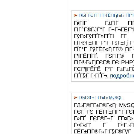
ГЉГ ГЄ Г­Г ГіГ·ГЁГІГјГ±Гї ГЇГ
ГќГІГ Г±ГІГ ГІГ
ГЇГ°Г®ГЈГ°Г Г¬Г¬ГЁГ
ГўГ»ГўГҐГ¤ГҐГІ Г­Г 
ГЇГ®Г±ГІГ Г°Г ГѕГ±Гј 
ГЇГ°Г ГўГЁГ«ГјГ­Г® ГіГ
Г¶ГЁГЇГҐ, ГЅГІГ® ГЎ
ГІГ®Г«ГјГЄГ® ГЄ PHP).
ГЄГ¶ГЁГЁ Г°Г Г±Г±ГЄГ
ГҐГ§Г Г·ГҐГ¬.
подробне
ГЉГ®Г¬Г Г­Г¤Г» MySQL
ГЉГ®Г­Г±Г®Г«Гј MySQ
ГЄГ ГЄ ГЁГ­Г±ГІГ°ГіГЄ
Г»ГҐ ГЄГ®Г¬Г Г­Г¤Г» 
Г¤Г«Гї Г Г¤Г¬ГЁГ
ГЁГ±ГЇГ®Г«ГјГ§Г®ГўГ