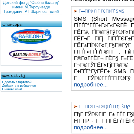
Детский фонд "Ошёни баланд"
имени М.Турсунзаде
Г—ГІГ® ГІГ ГЄГ®ГҐ SMS
Гражданин РТ Шарипов Толиб
SMS (Short Message
Спонсоры
ГЇГҐГ°ГҐГ±Г»Г«ГЄГЁ
ГЁГ©, ГЇГ®Г§ГўГ®Г«ГїГ
ГЁГ¬Г ГІГј ГІГҐГЄГ
ГЁГ±ГЇГ®Г«ГјГ§Г®Гў
ГІГҐГ«ГҐГґГ®Г­Г . Г
Г®Г¤Г­ГЁГ¬ ГЁГ§ Г±ГЁ
Г¬Г®ГЎГЁГ«ГјГ­Г®Г
Г±ГҐГ°ГўГЁГ± SMS ГЁ
www.cit.tj
Г ГЎГ®Г­ГҐГ­ГІГ®Г
Сделать стартовой
подробнее...
Добавить в избранное
Пишите нам!
Г—ГІГ® Г¬Г®Г¦ГҐГІ ГђГЌГђ?
ГђГ ГЎГ®ГІГ Г± ГЃГ Г§Г
HTTP - Г ГіГІГЁГґГЁГ
подробнее...