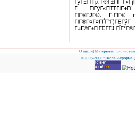
ГўГ±ГҐГµ Г®Г±ГІГ Г«ГјГ
Г ГїГўГ«ГїГҐГІГ±Гї 
ГІГ®ГЈГ®, Г·ГІГ® 
ГЇГ®Г¤Г¤ГҐГ°Г¦ГЁГўГ
ГµГ®Г±ГІГЁГ­ГЈ ГЇГ°Г®
О школе
|
Материалы
|
Библиотек
© 2006-2008 "Школа информац