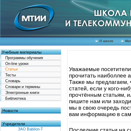
О школе
Мат
Учебные материалы
Программы обучения
On-line уроки
Уважаемые посетители 
Статьи
прочитать наиболлее а
Тесты
Словарь
Также мы предлагаем, 
Словари и термины
статей, если у кого-ни
Электронные книги
прочтённым статьям, ил
Библиотека
пишите нам или заходи
мы в свою очередь пос
Новости
вам информацию в самы
Учредители
ЗАО Babilon-T
Последние статьи на с