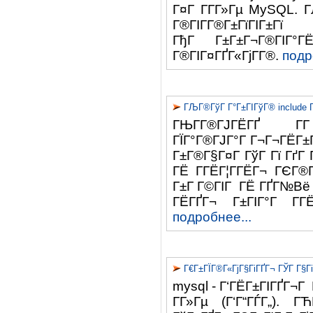
Г¤Г Г­Г­Г»Гµ MySQL. 
Г®ГІГ­Г®Г±ГїГІ
ГђГ Г±Г±Г¬Г®ГІГ°
Г®ГІГ¤ГҐГ«ГјГ­Г®.
подр
ГЉГ®ГўГ Г°Г±ГІГўГ® include 
ГЊГ­Г®ГЈГЁГҐ
ГЇГ°Г®ГЈГ°Г Г¬Г¬ГЁГ±Г
Г±Г®Г§Г¤Г ГўГ Гї ГґГ 
ГЁ Г­ГЁГ¦Г­ГЁГ¬ ГЄГ®Г
Г±Г Г©ГІГ ГЁ ГҐГ№Вё Г
ГЁГҐГ¬ Г±ГІГ°Г Г­
подробнее...
Г€Г±ГЇГ®Г«ГјГ§ГіГҐГ¬ ГЎГ Г§
mysql - Г‘ГЁГ±ГІГҐГ¬Г 
Г­Г»Гµ (Г‘Г“ГЃГ„). Г