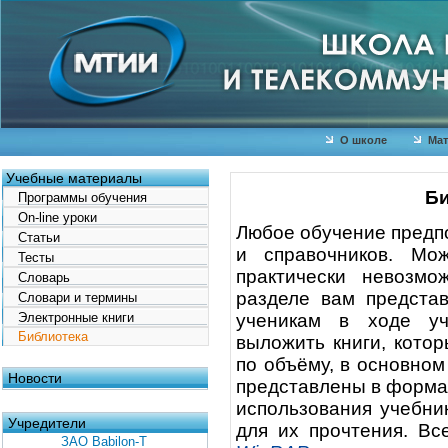
О школе
Мат
Учебные материалы
Би
Программы обучения
On-line уроки
Любое обучение предпо
Статьи
и справочников. Мо
Тесты
практически невозмо
Словарь
разделе вам предста
Словари и термины
Электронные книги
ученикам в ходе уч
Библиотека
выложить книги, кото
по объёму, в основно
Новости
представлены в форм
использования учебни
Учредители
для их прочтения. Вс
ЗАО Babilon-T