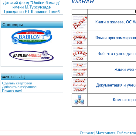
WinRAR
.
Детский фонд "Ошёни баланд"
имени М.Турсунзаде
Гражданин РТ Шарипов Толиб
Книги о железе, ОС Wi
Спонсоры
Языки программирован
Всё, что нужно для 
Языки web 
www.cit.tj
Сделать стартовой
Документация и учеб
Добавить в избранное
Пишите нам!
Компьютерн
О школе
|
Материалы
|
Библиотек