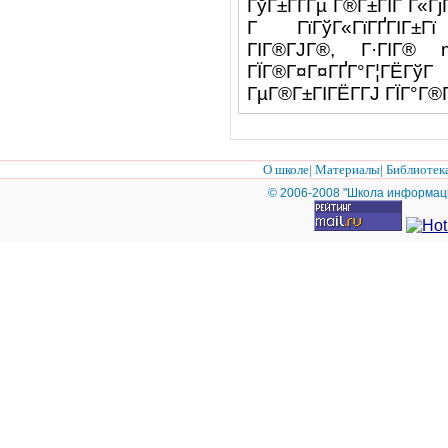
ГўГ±ГҐГµ Г®Г±ГІГ Г«ГјГ
Г ГїГўГ«ГїГҐГІГ±Гї 
ГІГ®ГЈГ®, Г·ГІГ® 
ГЇГ®Г¤Г¤ГҐГ°Г¦ГЁГўГ
ГµГ®Г±ГІГЁГ­ГЈ ГЇГ°Г®
О школе
|
Материалы
|
Библиотек
© 2006-2008 "Школа информац