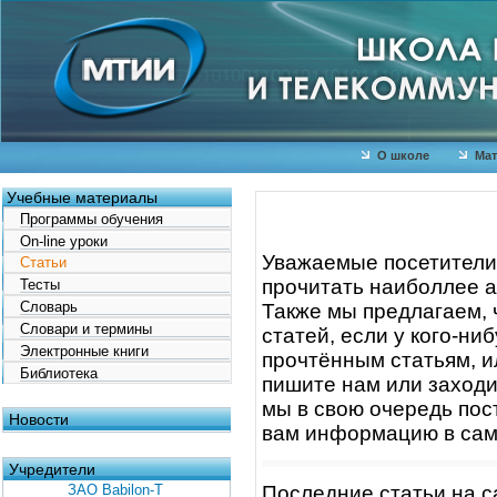
О школе
Мат
Учебные материалы
Программы обучения
On-line уроки
Уважаемые посетители 
Статьи
прочитать наиболлее а
Тесты
Словарь
Также мы предлагаем, 
Словари и термины
статей, если у кого-ни
Электронные книги
прочтённым статьям, ил
Библиотека
пишите нам или заходи
мы в свою очередь пос
Новости
вам информацию в самы
Учредители
ЗАО Babilon-T
Последние статьи на с