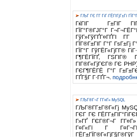
ГЉГ ГЄ Г­Г ГіГ·ГЁГІГјГ±Гї ГЇГ
ГќГІГ Г±ГІГ ГІГ
ГЇГ°Г®ГЈГ°Г Г¬Г¬ГЁГ
ГўГ»ГўГҐГ¤ГҐГІ Г­Г 
ГЇГ®Г±ГІГ Г°Г ГѕГ±Гј 
ГЇГ°Г ГўГЁГ«ГјГ­Г® ГіГ
Г¶ГЁГЇГҐ, ГЅГІГ® ГЎ
ГІГ®Г«ГјГЄГ® ГЄ PHP).
ГЄГ¶ГЁГЁ Г°Г Г±Г±ГЄГ
ГҐГ§Г Г·ГҐГ¬.
подробне
ГЉГ®Г¬Г Г­Г¤Г» MySQL
ГЉГ®Г­Г±Г®Г«Гј MySQ
ГЄГ ГЄ ГЁГ­Г±ГІГ°ГіГЄ
Г»ГҐ ГЄГ®Г¬Г Г­Г¤Г» 
Г¤Г«Гї Г Г¤Г¬ГЁГ
ГЁГ±ГЇГ®Г«ГјГ§Г®ГўГ