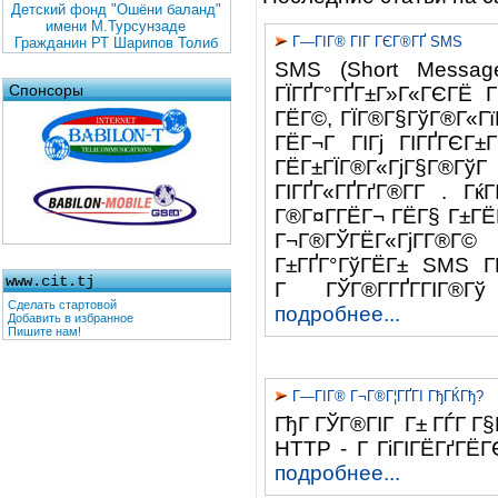
Детский фонд "Ошёни баланд"
имени М.Турсунзаде
Г—ГІГ® ГІГ ГЄГ®ГҐ SMS
Гражданин РТ Шарипов Толиб
SMS (Short Message
Спонсоры
ГЇГҐГ°ГҐГ±Г»Г«ГЄГЁ
ГЁГ©, ГЇГ®Г§ГўГ®Г«ГїГ
ГЁГ¬Г ГІГј ГІГҐГЄГ
ГЁГ±ГЇГ®Г«ГјГ§Г®Гў
ГІГҐГ«ГҐГґГ®Г­Г . Г
Г®Г¤Г­ГЁГ¬ ГЁГ§ Г±ГЁ
Г¬Г®ГЎГЁГ«ГјГ­Г®Г
Г±ГҐГ°ГўГЁГ± SMS ГЁ
www.cit.tj
Г ГЎГ®Г­ГҐГ­ГІГ®Г
Сделать стартовой
подробнее...
Добавить в избранное
Пишите нам!
Г—ГІГ® Г¬Г®Г¦ГҐГІ ГђГЌГђ?
ГђГ ГЎГ®ГІГ Г± ГЃГ Г§Г
HTTP - Г ГіГІГЁГґГЁГ
подробнее...