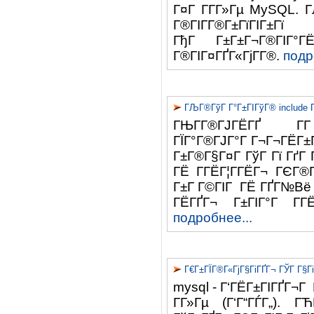
Г¤Г Г­Г­Г»Гµ MySQL. 
Г®ГІГ­Г®Г±ГїГІ
ГђГ Г±Г±Г¬Г®ГІГ°
Г®ГІГ¤ГҐГ«ГјГ­Г®.
подр
ГЉГ®ГўГ Г°Г±ГІГўГ® include 
ГЊГ­Г®ГЈГЁГҐ
ГЇГ°Г®ГЈГ°Г Г¬Г¬ГЁГ±Г
Г±Г®Г§Г¤Г ГўГ Гї ГґГ 
ГЁ Г­ГЁГ¦Г­ГЁГ¬ ГЄГ®Г
Г±Г Г©ГІГ ГЁ ГҐГ№Вё Г
ГЁГҐГ¬ Г±ГІГ°Г Г­
подробнее...
Г€Г±ГЇГ®Г«ГјГ§ГіГҐГ¬ ГЎГ Г§
mysql - Г‘ГЁГ±ГІГҐГ¬Г 
Г­Г»Гµ (Г‘Г“ГЃГ„). Г