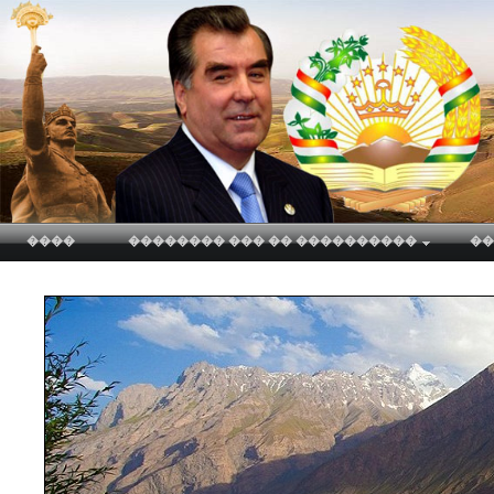
����
�������� ��� �� ����������
��