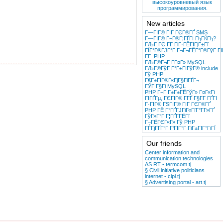
высокоуровневый язык
программирования.
New articles
Г—ГІГ® ГІГ ГЄГ®ГҐ SMS
Г—ГІГ® Г¬Г®Г¦ГҐГІ ГђГЌГђ?
ГЉГ ГЄ Г­Г ГіГ·ГЁГІГјГ±Гї
ГЇГ°Г®ГЈГ°Г Г¬Г¬ГЁГ°Г®ГўГ ГІ
Г­Г PHP
ГЉГ®Г¬Г Г­Г¤Г» MySQL
ГЉГ®ГўГ Г°Г±ГІГўГ® include
Гў PHP
Г€Г±ГЇГ®Г«ГјГ§ГіГҐГ¬
ГЎГ Г§Гі MySQL
PHP Г¬Г Г±Г±ГЁГўГ» Г¤Г«Гї
ГІГҐГµ, ГЄГІГ® Г­ГҐ Г§Г­Г ГҐГІ
Г·ГІГ® ГЅГІГ® ГІГ ГЄГ®ГҐ
PHP ГЁ Г°ГҐГЈГіГ«ГїГ°Г­Г»ГҐ
ГўГ»Г°Г Г¦ГҐГ­ГЁГї
Г–ГЁГЄГ«Г» Гў PHP
ГЃГјГҐГ°Г­ Г‘ГІГ°Г ГіГ±ГІГ°ГіГЇ
Our friends
Center information and
communication technologies
AS RT - termcom.tj
§ Civil initiative politicians
internet - cipi.tj
§ Advertising portal - art.tj