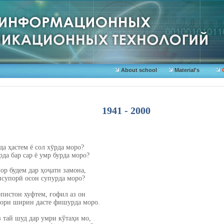
About school
Material's
1941 - 2000
а ҳастем ё сол хӯрда моро?
да бар сар ё умр бурда моро?
ор будем дар ҳоҷати замона,
нсупорӣ осон супурда моро?
рпистон хуфтем, ғофил аз он
ори ширин дасте фишурда моро.
 тай шуд дар умри кўтаҳи мо,