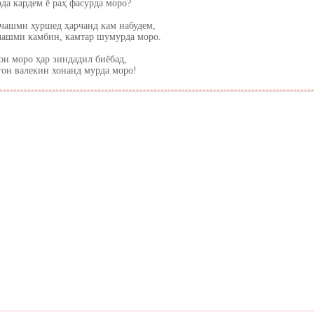
да кардем ё раҳ фасурда моро?
чашми хуршед ҳарчанд кам набудем,
чашми камбин, камтар шумурда моро.
ои моро ҳар зиндадил биёбад,
он валекин хонанд мурда моро!