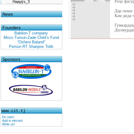
Роҳе фасур
Наврӯз_3
Дар пеши 
News
Кам дида 
Гумкардаҳ
Founders
Дилмурдаг
Babilon-T company
Mirzo Tursun-Zade Child’s Fond
“Osheni Baland”
Person RT Sharipov Tolib
Sponsors
www.cit.tj
Do start
Add in elected
Write us!