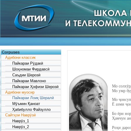
Corpuses
Адибони классик
Пайкараи Рӯдакӣ
Шоҳномаи Фирдавсӣ
Саъдии Шерозӣ
Пайкараи Мавлоно
Мо солхӯрд
Пайкараи Ҳофизи Шерозӣ
Мо умр бур
Адибони муосир
Пайкараи Лоиқ Шералӣ
Мо ҷонсуп
Мӯъмин Қаноат
Ё азми ҷо
Ҳабибулло Файзулло
Бо ёри но
Сайтҳои Наврӯзӣ
Ҳамчун ан
Наврӯз_1
Наврӯз_2
Роҳи дароз