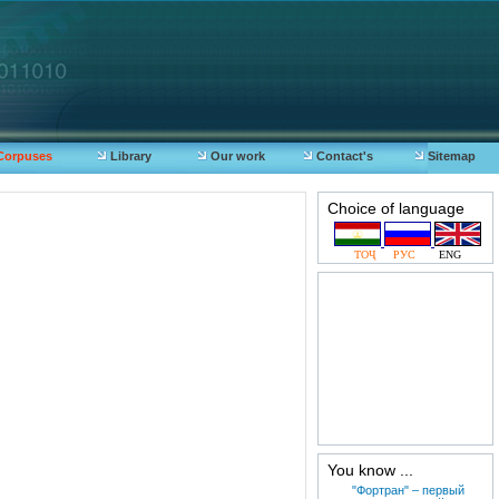
Corpuses
Library
Our work
Contact's
Sitemap
Choice of language
ТОҶ
РУС
ENG
You know ...
"Фортран" – первый