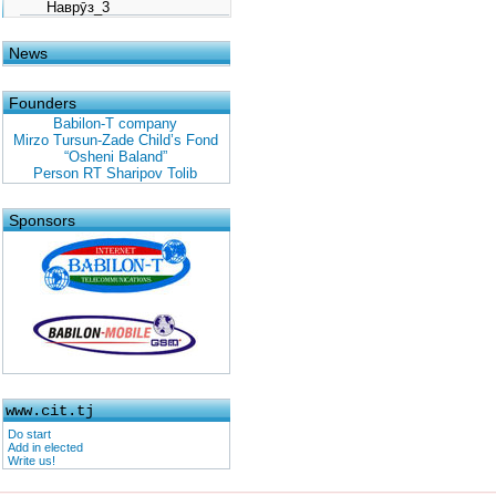
Наврӯз_3
News
Founders
Babilon-T company
Mirzo Tursun-Zade Child’s Fond
“Osheni Baland”
Person RT Sharipov Tolib
Sponsors
www.cit.tj
Do start
Add in elected
Write us!