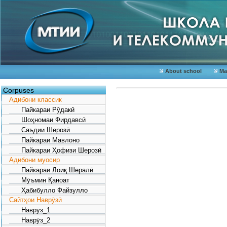
About school
Mat
Corpuses
Адибони классик
Пайкараи Рӯдакӣ
Шоҳномаи Фирдавсӣ
Саъдии Шерозӣ
Пайкараи Мавлоно
Пайкараи Ҳофизи Шерозӣ
Адибони муосир
Пайкараи Лоиқ Шералӣ
Мӯъмин Қаноат
Ҳабибулло Файзулло
Сайтҳои Наврӯзӣ
Наврӯз_1
Наврӯз_2