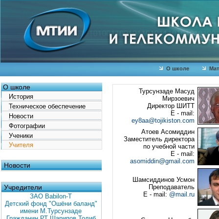
О школе
Мат
О школе
Турсунзаде Масуд
История
Мирзоевич
Директор ШИТТ
Техническое обеспечение
E - mail:
Новости
ey8aa@tojikiston.com
Фотографии
Атоев Асомиддин
Ученики
Заместитель директора
Учителя
по учебной части
E - mail:
asomiddin@gmail.com
Новости
Шамсиддинов Усмон
Учредители
Преподаватель
E - mail:
@mail.ru
ЗАО Babilon-T
Детский фонд "Ошёни баланд"
имени М.Турсунзаде
Гражданин РТ Шарипов Толиб