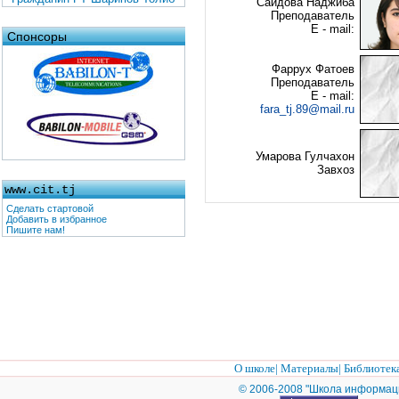
Саидова Наджиба
Преподаватель
E - mail:
Спонсоры
Фаррух Фатоев
Преподаватель
E - mail:
fara_tj.89@mail.ru
Умарова Гулчахон
Завхоз
www.cit.tj
Сделать стартовой
Добавить в избранное
Пишите нам!
О школе
|
Материалы
|
Библиотек
© 2006-2008 "Школа информац