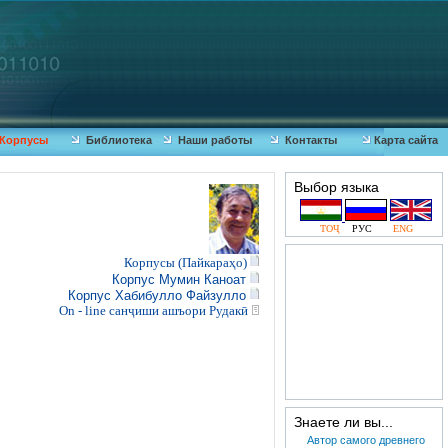
Корпусы
Библиотека
Наши работы
Контакты
Карта сайта
Выбор языка
ТОҶ
РУС
ENG
Корпусы (Пайкараҳо)
Корпус Мумин Каноат
Корпус Хабибулло Файзулло
On - line санҷиши ашъори Рудакӣ
Знаете ли вы...
Автор самого древнего