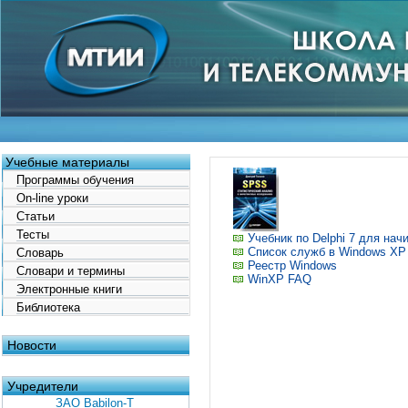
Учебные материалы
Программы обучения
On-line уроки
Статьи
Тесты
Учебник по Delphi 7 для на
Список служб в Windows XP
Словарь
Реестр Windows
Словари и термины
WinXP FAQ
Электронные книги
Библиотека
Новости
Учредители
ЗАО Babilon-T