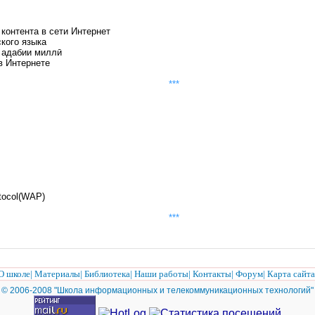
контента в сети Интернет
кого языка
 адабии миллӣ
в Интернете
***
otocol(WAP)
***
О школе
|
Материалы
|
Библиотека
|
Наши работы
|
Контакты
|
Форум
|
Карта сайта
© 2006-2008 "Школа информационных и телекоммуникационных технологий"