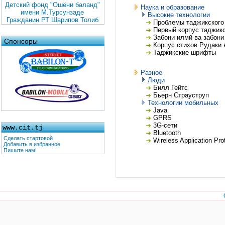
Детский фонд "Ошёни баланд"
Наука и образование
имени М.Турсунзаде
Высокие технологии
Гражданин РТ Шарипов Толиб
Проблемы таджикского 
Первый корпус таджикс
Забони илмӣ ва забони
Спонсоры
Корпус стихов Рудаки 
Таджикские шрифты
Разное
Люди
Билл Гейтс
Бьерн Страуструп
Технологии мобильных
Java
GPRS
3G-сети
www.cit.tj
Bluetooth
Сделать стартовой
Wireless Application Pr
Добавить в избранное
Пишите нам!