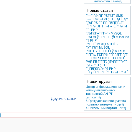
алгоритма Евклид
Новые статьи
Г—ГІГ® ГІГ ГЄГ®ГҐ SMS
Г—ГІГ® Г¬Г®Г¦ГҐГІ ГђГЌГђ?
ГЉГ ГЄ Г­Г ГіГ·ГЁГІГјГ±Гї
ГЇГ°Г®ГЈГ°Г Г¬Г¬ГЁГ°Г®ГўГ ГІ
Г­Г PHP
ГЉГ®Г¬Г Г­Г¤Г» MySQL
ГЉГ®ГўГ Г°Г±ГІГўГ® include
Гў PHP
Г€Г±ГЇГ®Г«ГјГ§ГіГҐГ¬
ГЎГ Г§Гі MySQL
PHP Г¬Г Г±Г±ГЁГўГ» Г¤Г«Гї
ГІГҐГµ, ГЄГІГ® Г­ГҐ Г§Г­Г ГҐГІ
Г·ГІГ® ГЅГІГ® ГІГ ГЄГ®ГҐ
PHP ГЁ Г°ГҐГЈГіГ«ГїГ°Г­Г»ГҐ
ГўГ»Г°Г Г¦ГҐГ­ГЁГї
Г–ГЁГЄГ«Г» Гў PHP
ГЃГјГҐГ°Г­ Г‘ГІГ°Г ГіГ±ГІГ°ГіГЇ
Наши друзья
Центр информационных и
коммуникационных
технологий АН РТ -
termcom.tj
Другие статьи
§ Гражданская инициатива
политики интернет - cipi.tj
§ Рекламный портал - art.tj
|