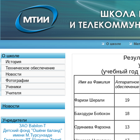
О школе
Мат
О школе
Резул
История
Техническое обеспечение
(учебный год
Новости
Фотографии
Имя
ва
Фамилия
Аппаратное
Ученики
обеспечение
Учителя
Фаризи Шерали
19
Новости
Баходури Бобохон
18
Учредители
ЗАО Babilon-T
Одинаева Фарзона
13
Детский фонд "Ошёни баланд"
имени М.Турсунзаде
Гражданин РТ Шарипов Толиб