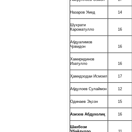
Назаров Умед
14
Шухрати
Кароматулло
16
Абдуалимов
Ҷовидон
16
Хамиридинов
Изатулло
16
Ҳамидзодаи Исмоил
17
Абдулоев Сулаймон
12
Одинаев Эҳсон
15
Азизов Абдухолиқ
16
Шахбози
Убайдулло
11