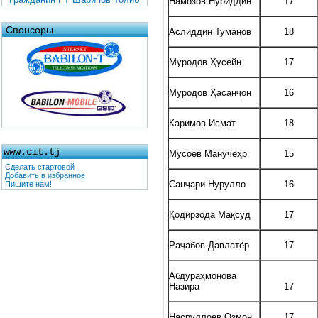
Намозов Нуриддин
17
Спонсоры
Аслиддин Туманов
18
Муродов Ҳусейн
17
Муродов Ҳасанҷон
16
Каримов Исмат
18
www.cit.tj
Мусоев Манучеҳр
15
Сделать стартовой
Добавить в избранное
Санҷари Нурулло
16
Пишите нам!
Қодирзода Мақсуд
17
Раҷабов Давлатёр
17
Абдураҳмонова
Назира
17
Насруллоев Озмон
17