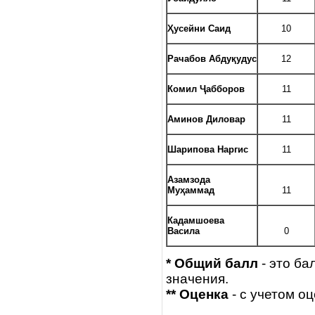
Ҳусейни Саид
10
Рачабов Абдуқудус
12
Комил Ҷабборов
11
Аминов Диловар
11
Шарипова Наргис
11
Азамзода
Муҳаммад
11
Кадамшоева
Васила
0
* Общий балл
- это ба
значения.
**
Оценка
- с учетом оц