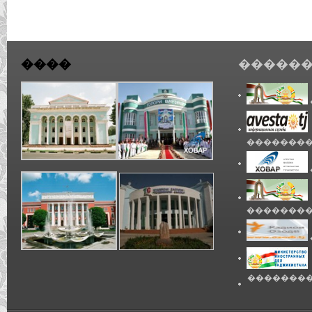
����
������
��������
��������
��������