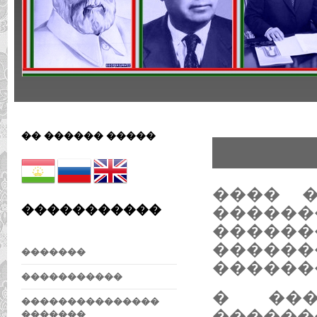
�� ������ �����
���� �
�����������
����
�����
�����
�������
������
�����������
� ���
���������������
���
�������