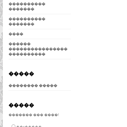
����������
�������
����������
�������
����
������
����������������
����������
�����
�������� �����
�����
������� ��� ����!