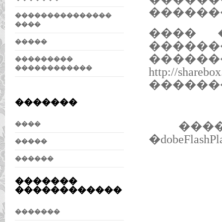
������
���������������
����
���� 
�����
�����
��������
���������
������������
http://
������
�������
�����
����
�dobeFlas
�����
������
�������
������������
�������