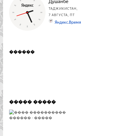
������
����� �����