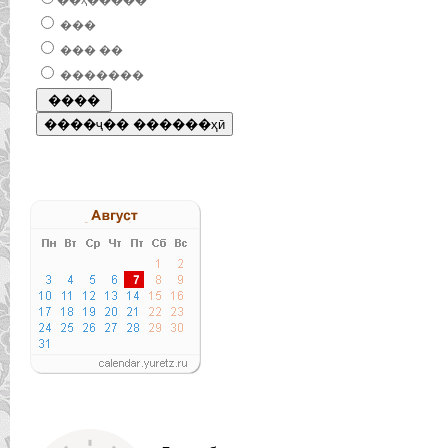
��ҳ�����
���
��� ��
�������