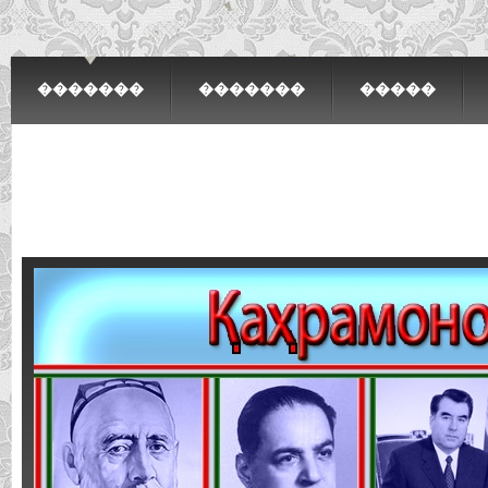
�������
�������
�����