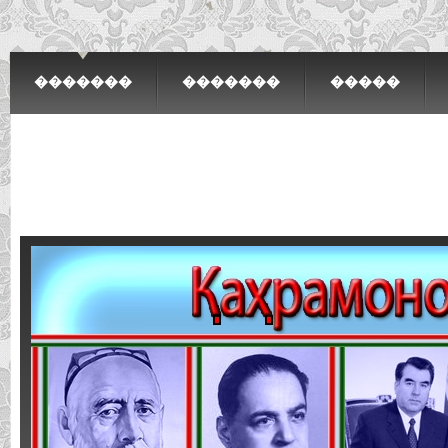
�������
�������
�����