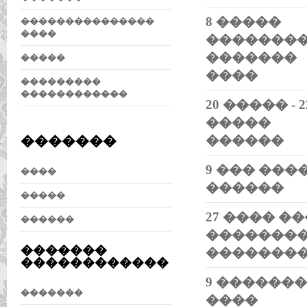
8 �����
���������������
����
�������
�������
�����
����
���������
������������
20 ����� - 2
�����
������
�������
9 ��� ���
����
������
�����
27 ���� �
������
�������
�������
�������
������������
9 ������
�������
����