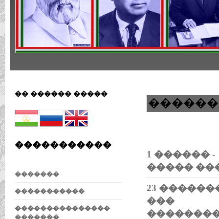
�� ������ �����
������
�����������
1 ������ -
����� ��
�������
23 �������
�����������
���
���������������
�������
�������