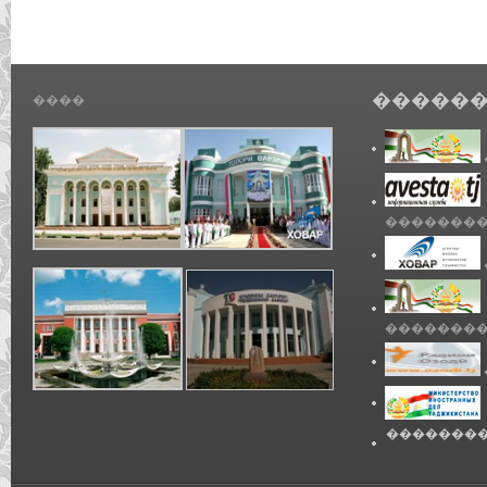
������
����
��������
��������
��������