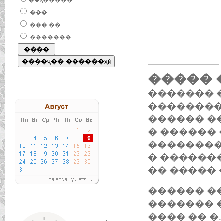
��ҳ�����
���
��� ��
�������
����� 
������� 
��������
������ �
� ������
��������
� ������
�� ����� 
������ �
������� 
���� �� �