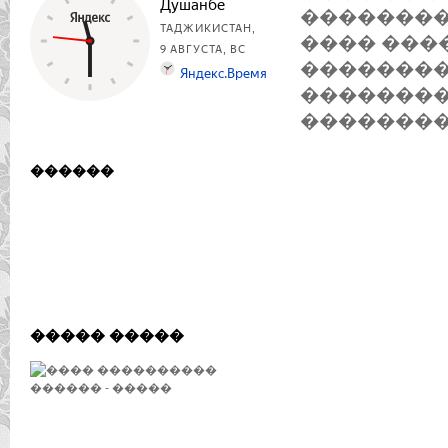
�������� 
���� ���
��������
��������
��������
������
����� �����