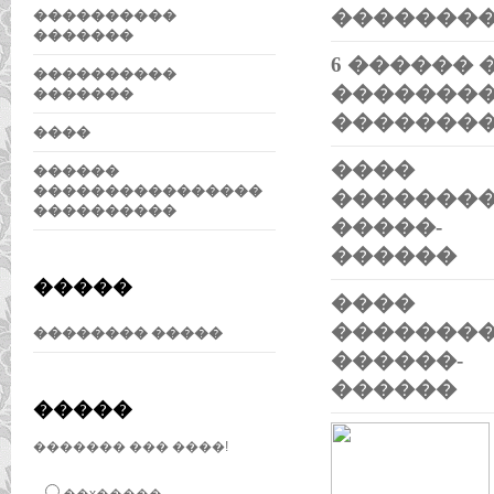
�������
����������
�������
6 ������ 
����������
�������
�������
�������
����
����
������
����������������
�������
����������
�����-
������
�����
����
�������
�������� �����
������-
������
�����
������� ��� ����!