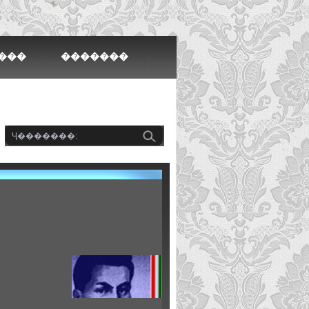
���
�������