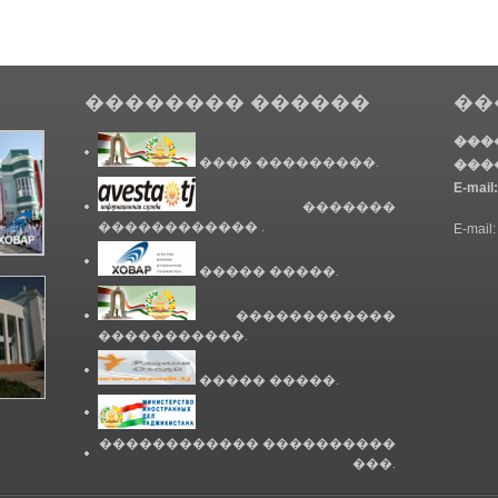
�������� ������
��
���
���� ���������.
���
E-mail:
�������
������������ .
E-mail:
����� �����.
������������
�����������.
����� �����.
������������ ����������
���.