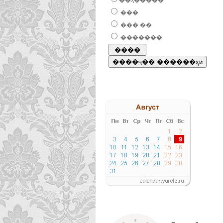
��ҳ�����
���
��� ��
�������