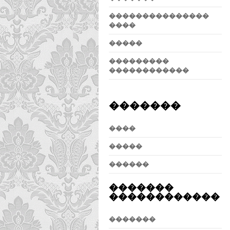
���������������
����
�����
���������
������������
�������
����
�����
������
�������
������������
�������