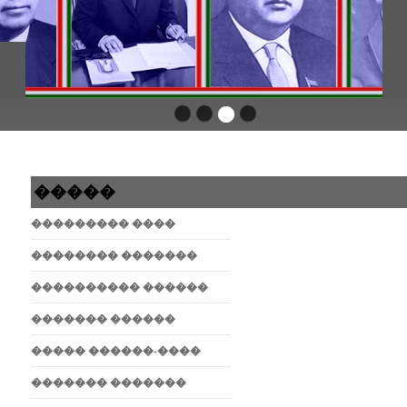
�����
��������� ����
�������� �������
���������� ������
������� ������
����� ������-����
������� �������