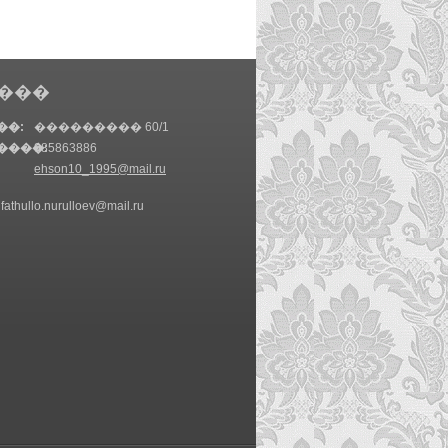
���
��:
��������� 60/1
����:
985863886
ehson10_1995@mail.ru
 fathullo.nurulloev@mail.ru