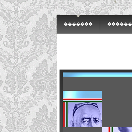
�������
������