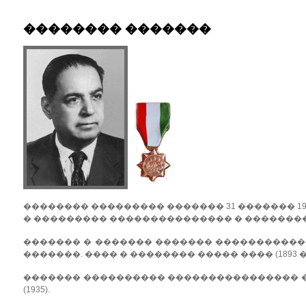
�������� �������
�������� ��������� ������� 31 ������� 1908 
� ��������� ��������������� � ��������
������� � ������� ������� ����������
�������. ���� � �������� ����� ���� (1893 �.�
������� ���������� ���������������� 
(1935).