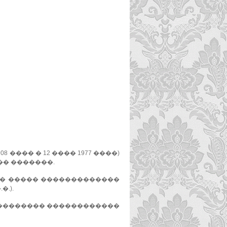
���� � 12 ���� 1977 ����)
� �������.
�� ����� �������������
.).
�������� ������������