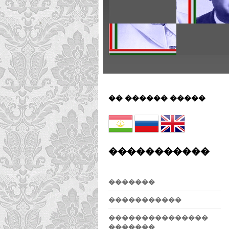
�� ������ �����
�����������
�������
�����������
���������������
�������