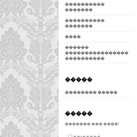
����������
�������
����������
�������
����
������
����������������
����������
�����
�������� �����
�����
������� ��� ����!