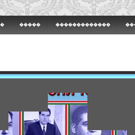
�
�����
�������������
��