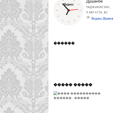
������
����� �����