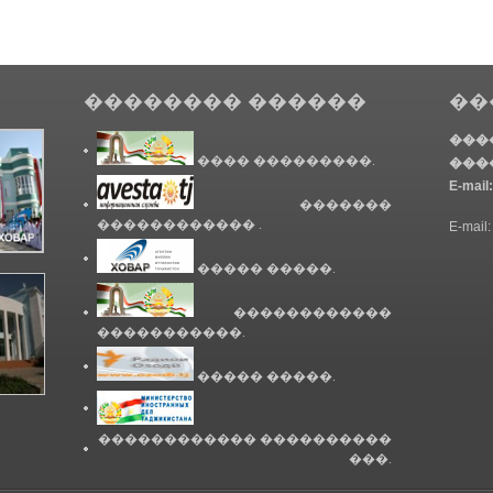
�������� ������
��
���
���� ���������.
���
E-mail:
�������
������������ .
E-mail:
����� �����.
������������
�����������.
����� �����.
������������ ����������
���.