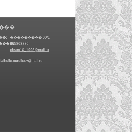
���
��:
��������� 60/1
����:
985863886
ehson10_1995@mail.ru
 fathullo.nurulloev@mail.ru