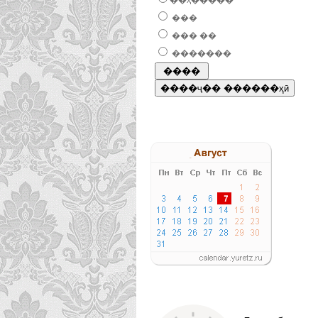
��ҳ�����
���
��� ��
�������