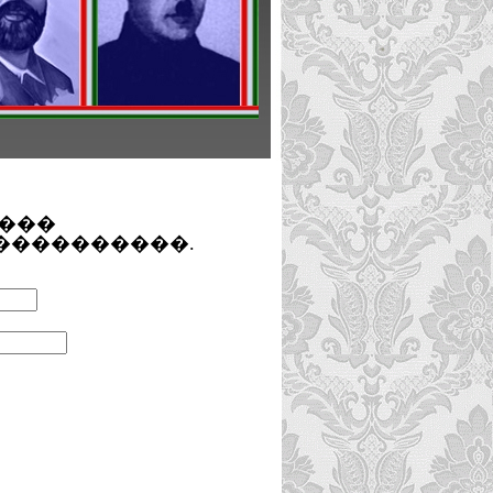
����
����������.