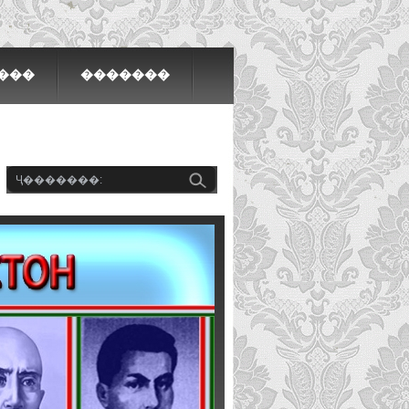
���
�������