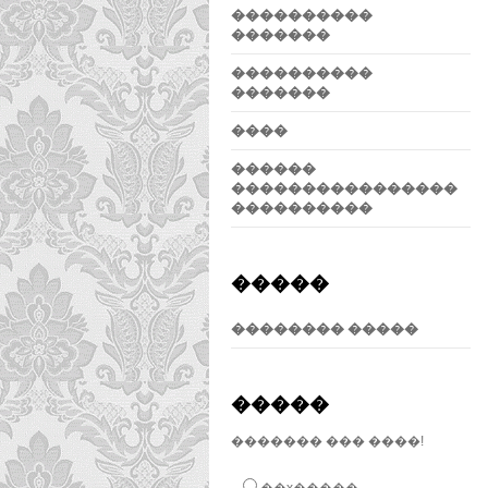
����������
�������
����������
�������
����
������
����������������
����������
�����
�������� �����
�����
������� ��� ����!