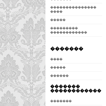
���������������
����
�����
���������
������������
�������
����
�����
������
�������
������������
�������