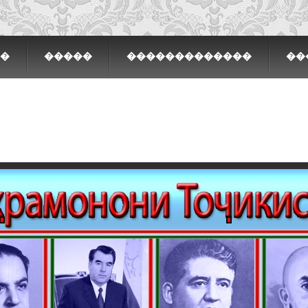
�
�����
�������������
��