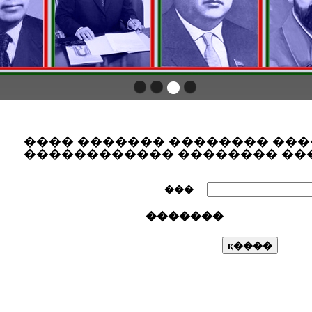
���� ������� �������� ��
������������ �������� ��
���
�������