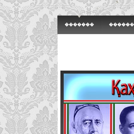
�������
������