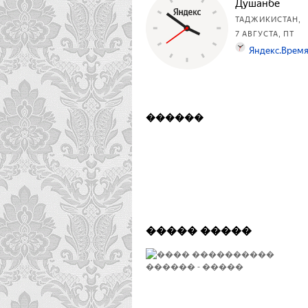
������
����� �����