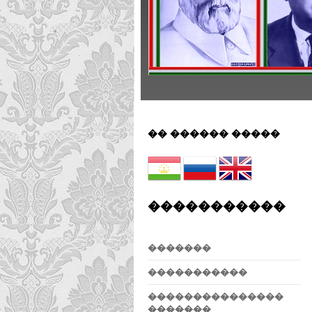
�� ������ �����
�����������
�������
�����������
���������������
�������