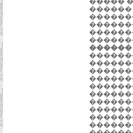
����� 
������
������
������
������
������
������ 
������
������
������
������
������
������
������
������
������
������
������