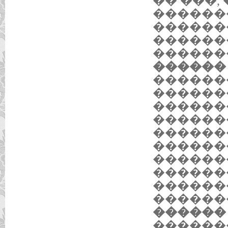
�� ���,
������
������
������
������
������ 1
������
������
������
������
������
������
������
������
������
������
������ 1
������