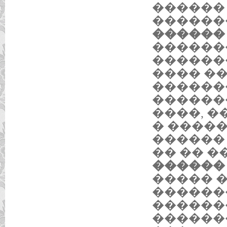
������
������
������ 2
������
������
���� ��
������
������
����, 
� ����
������
�� �� 
������ 2
����� 
������
������
������