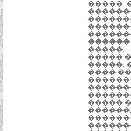
�����,
������
������
������
������
������ 1
�����.
����� �
�����, 
���� �
������
������
������
����� 
������
������
������