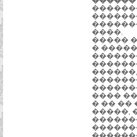
������ 2
������
������
������
����.
����� 
� ����
������
�������
������,
������
������
���� �
� �� ��
�����,
������
������
������