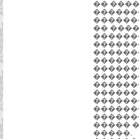
�� ���
�������
������
�� ���
������
������
������
������
������
������
������
������
������
������
������
����� 
�����.