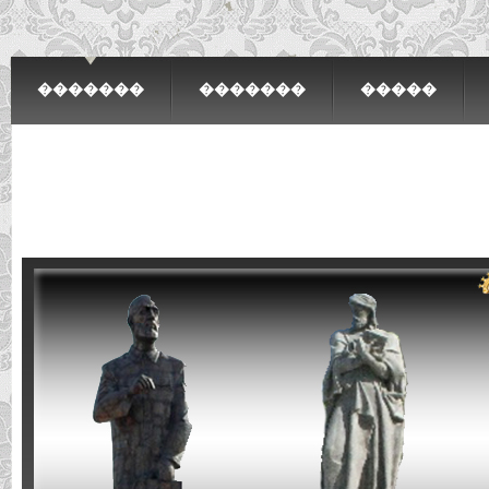
�������
�������
�����