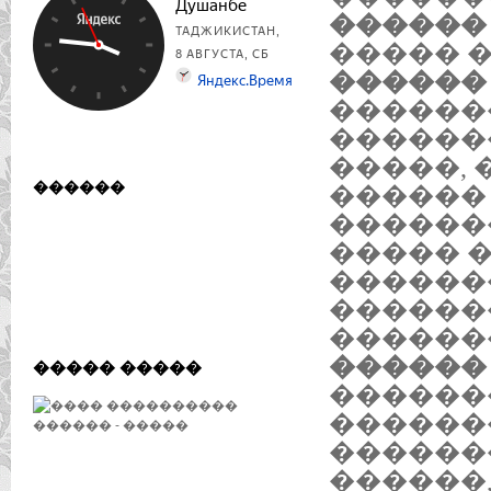
������ 
����� 
������ 
������
������
�����, 
������
������
������
����� 
������
������
������
������ 
����� �����
������
������
������
������