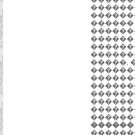
������
������
������ 
������
������
������
������
�����,
������
������
������
������
������ 
������
�������
������ 3
������