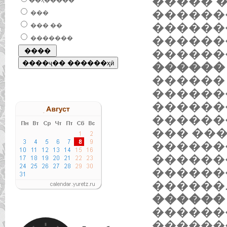
����� 
��ҳ�����
������
���
������
��� ��
������
�������
������
������ 
������
������
������
������
��� ���
������
������
������
������
������ 
������
�������