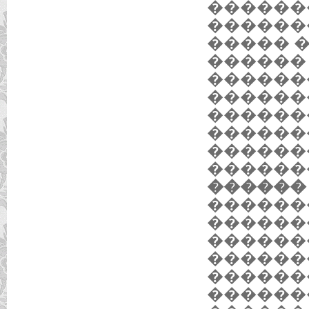
������
������
����� 
������
������
������
������
������
������
������
������ 
������
������
������
������
�������
�������