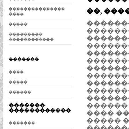
���������������
��, ���
����
������
�����
������
���������
�������
������������
������
������
������
�������
������
����
������
������
�����
������
������
�������
������
�������
������������
���� ��
����� 
�������
������