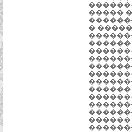
������
����� 
������
� ����
������
������
������
�������
������
������
������
������
������
������
������
������
������