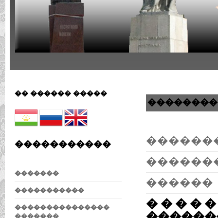
�� ������ �����
��������
������
�����������
������
�������
������
�����������
� � � � �
���������������
������
�������