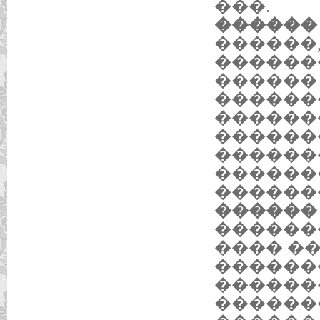
���.
������ 2
������
������
������
������
������
������
������
�������
������
������ 2
������
���� ��
������
������
������