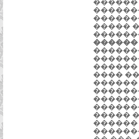
������
������
������
����� 
������
������ 1
������
������
������
���� �
������
������
������
������
����� 
������
������