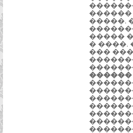
������
������
�����. 
������
����� 
� ����.
��� ��
������
������
������ 3
������
������
������
������
������
������
������