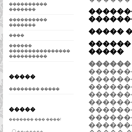
����������
�������
������
������
����������
�������
����� 
����
������
������
�����
����������������
����������
������ 
������
�����
������
������
�������� �����
������
������
������
�����
������
������� ��� ����!
������