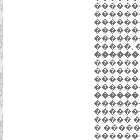
������
������
������
������
������
�����,
������ 
������
������
������
������
������ 1
������
������
����� 
� �����
������