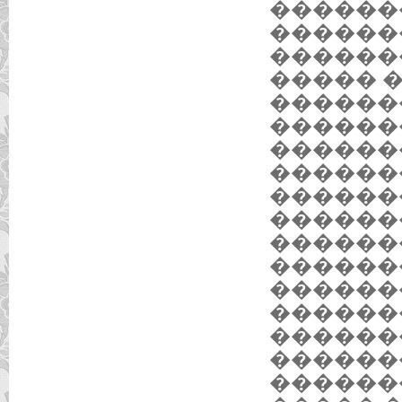
������
������
������
����� 
������
������
������
������
������
������
������
������
������
������
������
������
������