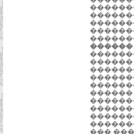
������
������
������
������
������
������ 
������
������
������
������
������
������
������
������
������
������
��� ��