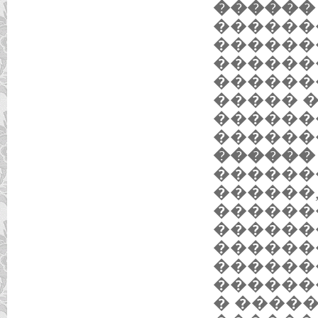
������ 2
������
������
������
������
����� 
������
�������
������ 3
������
������
������
������
������
������
������
� �����