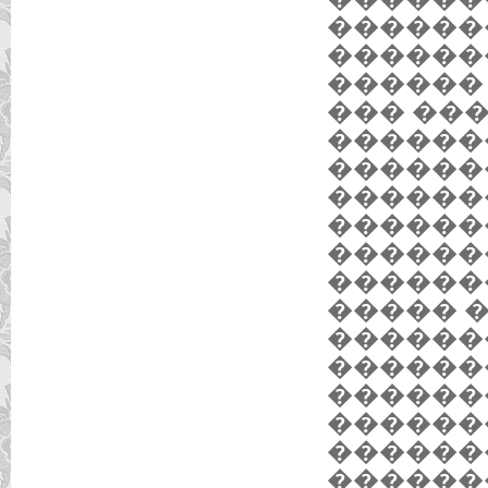
������
������
������
��� ��
������
������
������
������
������
������
����� 
������
������
������
������
������
������