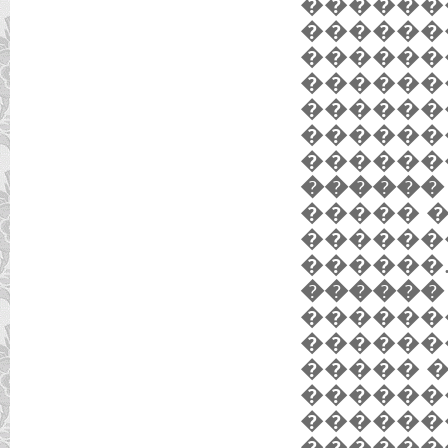
������
������
������
������
������
������
������
������ 3
����� 
������
������
������ 3
������
������
����� �
������
������
������