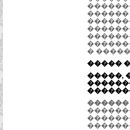
������
������
������
������
������
������
� ����
����� 
�����, 
������
������
������ 1
������
������
������