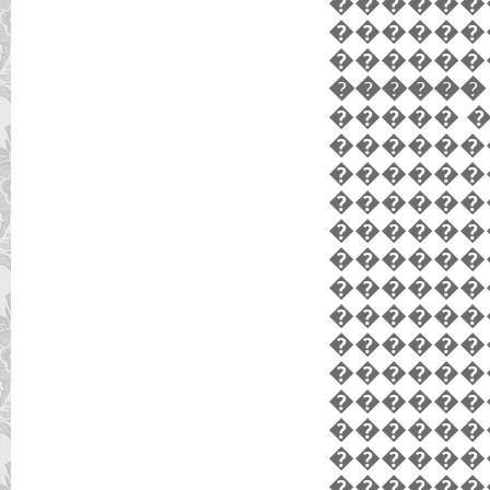
������
������
�������
������ 2
����� 
������
������
������
������
������
������
�������
������
������
�������
������
������
������