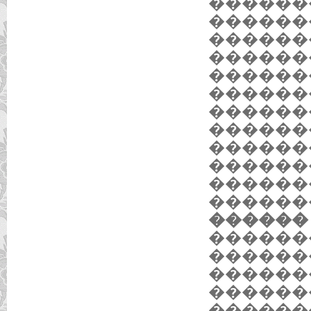
������
������
������
������
������
������
������
������
������
������
������
������
������ 
������
������
������
������
������