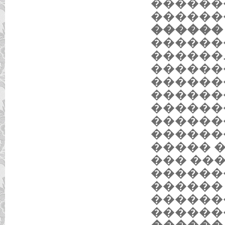
������
������
������ 
������
������
�������
������
������
������
������
������
����� 
��� ��
�������
������
������
������