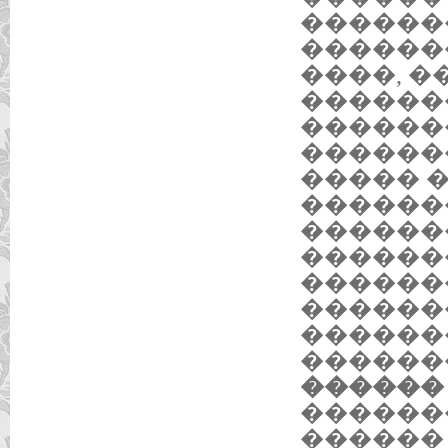
������
������
����, 
������
������
�������
����� 
������
������
������
������
������
������
������
������ 
������
������