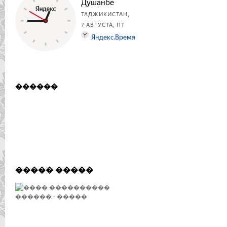
������
����� �����