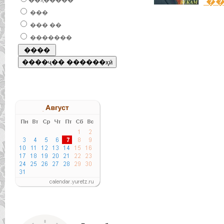
��
��ҳ�����
���
��� ��
�������