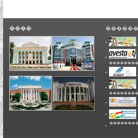
����
������
��������
��������
��������