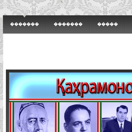
�������
�������
�����