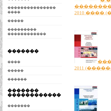
��������
���������������
����
2010 ���� (
�����
���������
������������
�������
���
����
2011 (������
�����
������
�������
������������
�������