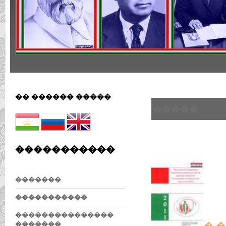
�� ������ �����
�����
�����������
�������
�����������
���������������
�������
� 