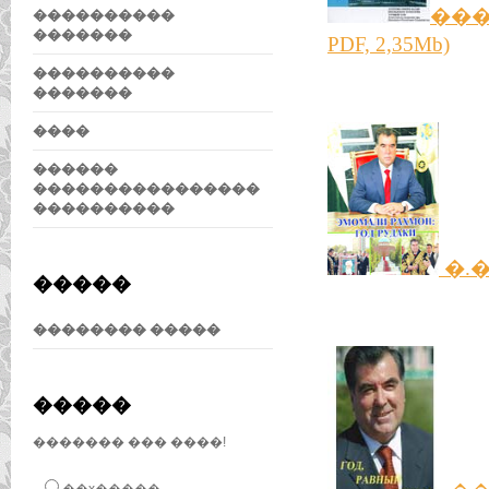
���
����������
�������
PDF, 2,35Mb)
����������
�������
����
������
����������������
����������
�.
�����
�������� �����
�����
������� ��� ����!